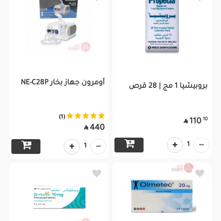
أومرون جهاز بخار NE-C28P
بروبيشيا 1 مج | 28 قرص
(1)
10
110

440

1
1