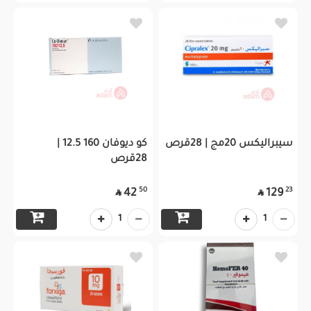
سيبراليكس 20مج | 28قرص
كو ديوفان 160 12.5 |
28قرص
50
23
42
129


1
1