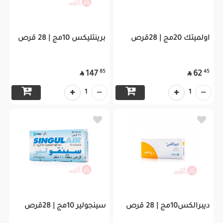
اولميتك 20مج | 28قرص
برينتليكس 10مج | 28 قرص
85
45
147
62


1
1
ديبرالكس10مج | 28 قرص
سينجولير 10مج | 28قرص