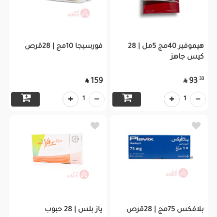
هيموفير 40مج 5مل | 28
فورسيجا 10مج | 28قرص
كيس جاهز
33
159
93


1
1
بلافكس 75مج | 28قرص
ياز بلس | 28 حبوب