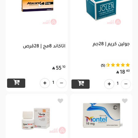
جولين كريم | 28جم
اتاكاند 8مج | 28قرص
(5)
10
55

40
18

1
1