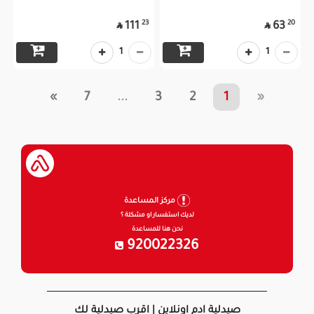
23
20
111
63


1
1
»
7
...
3
2
1
«
مركز المساعدة
لديك استفسار او مشكلة ؟
نحن هنا للمساعدة
920022326
صيدلية ادم اونلاين | اقرب صيدلية لك