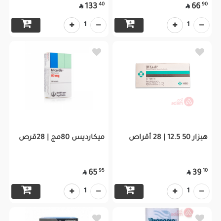
40
90
133
66


1
1
هيزار 50 12.5 | 28 أقراص
ميكارديس 80مج | 28قرص
95
10
65
39


1
1