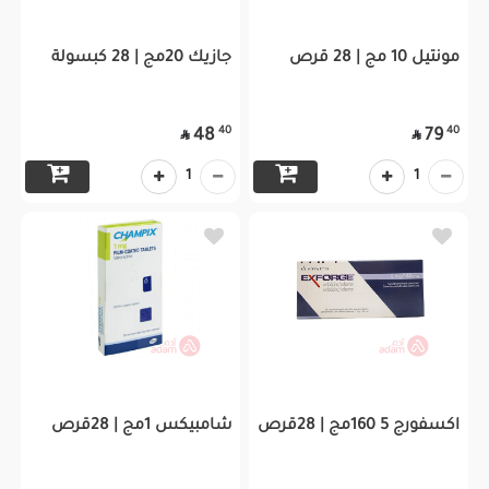
مونتيل 10 مج | 28 قرص
جازيك 20مج | 28 كبسولة
40
40
48
79


1
1
اكسفورج 5 160مج | 28قرص
شامبيكس 1مج | 28قرص