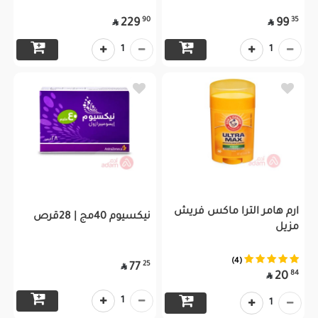
90
35
229
99


1
1
ارم هامر الترا ماكس فريش
نيكسيوم 40مج | 28قرص
مزيل
(4)
25
77

84
20

1
1