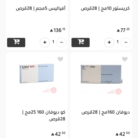
كريستور 10مج | 28قرص
أفياليس 5مجم | 28قرص
15
25
136
77


1
1
ديوفان 160مج | 28قرص
كو ديوفان 160 25مج |
28قرص
50
50
42
42

