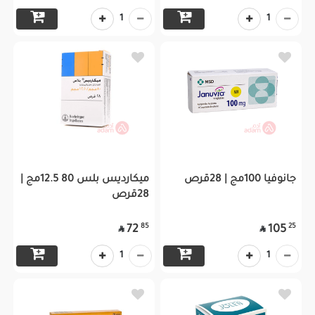
1
1
جانوفيا 100مج | 28قرص
ميكارديس بلس 80 12.5مج |
28قرص
85
25
72
105


1
1