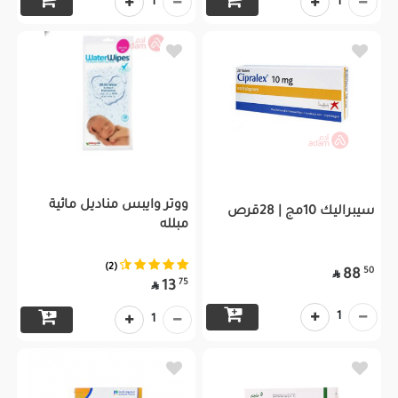
1
1
ووتر وايبس مناديل مائية
سيبراليك 10مج | 28قرص
مبلله
(2)
50
88

75
13

1
1