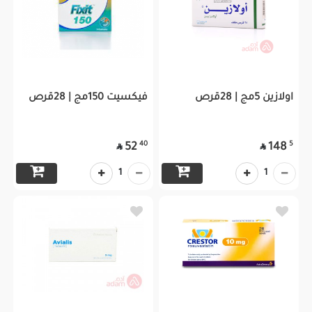
اولازين 5مج | 28قرص
فيكسيت 150مج | 28قرص
40
5
52
148


1
1