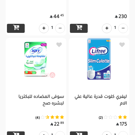
45
44
230


1
1
ليفري كلوت قدرة عالية علي
سوفى المضاده للبكتريا
الام
لبشره صح
(4)
(2)
89
22
175

