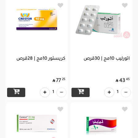
اتورليب 10مج | 30قرص
كريستور 10مج | 28قرص
25
45
77
43


1
1