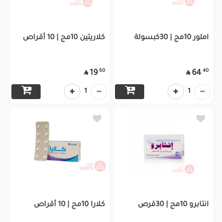
املور 10مج | 30كبسولة
كلاريتين 10مج | 10 أقراص
60
40
19
64


1
1
انتابرو 10مج | 30قرص
كلارا 10مج | 10 أقراص