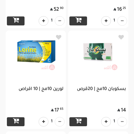
90
25
52
16


1
1
بسكوبان 10مج | 20قرص
لورين 10مج | 10 اقراص
65
17
14


1
1