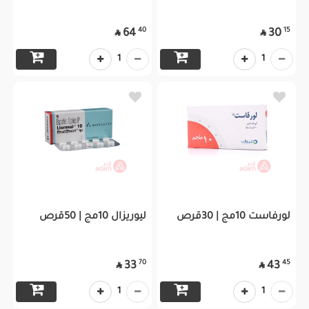
40
15
64
30


1
1
لورفاست 10مج | 30قرص
ليوريزال 10مج | 50قرص
70
45
33
43


1
1