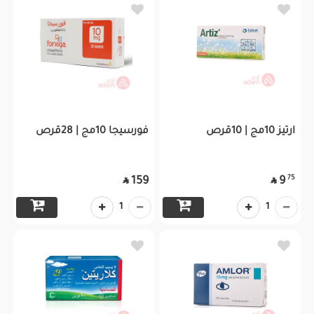
ارتيز 10مج | 10قرص
فورسيجا 10مج | 28قرص
75
159
9


1
1