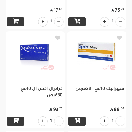
65
20
17
75


1
1
سيبراليك 10مج | 28قرص
كزاترال اكس ال 10مج |
30قرص
70
50
93
88


1
1