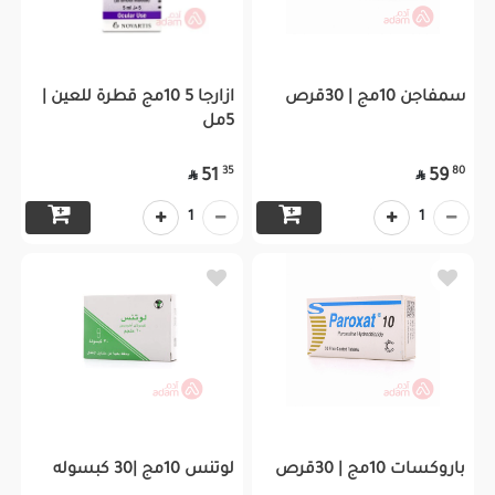
سمفاجن 10مج | 30قرص
ازارجا 5 10مج قطرة للعين |
5مل
35
80
51
59


1
1
باروكسات 10مج | 30قرص
لوتنس 10مج |30 كبسوله