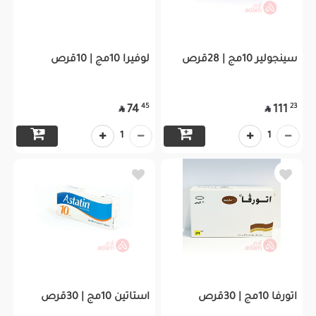
سينجولير 10مج | 28قرص
لوفيرا 10مج | 10قرص
45
23
74
111


1
1
اتورفا 10مج | 30قرص
استاتين 10مج | 30قرص