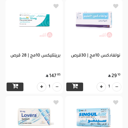
نولفادكس 10مج | 30قرص
برينتليكس 10مج | 28 قرص
85
10
147
29


1
1