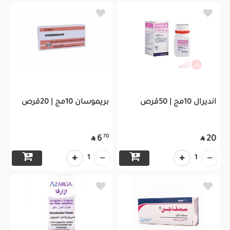
انديرال 10مج | 50قرص
بريموسان 10مج | 20قرص
70
6
20


1
1