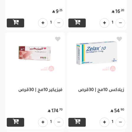
25
20
9
16


1
1
زيلاكس 10مج | 30قرص
فيزيكير 10مج | 30قرص
70
90
174
54


1
1