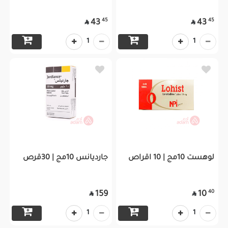
45
45
43
43


1
1
لوهست 10مج | 10 اقراص
جارديانس 10مج | 30قرص
40
159
10


1
1