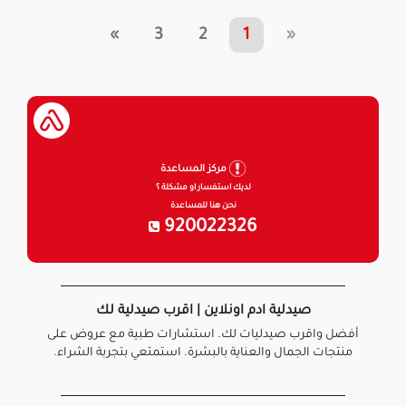
»
3
2
1
«
مركز المساعدة
لديك استفسار او مشكلة ؟
نحن هنا للمساعدة
920022326
صيدلية ادم اونلاين | اقرب صيدلية لك
أفضل واقرب صيدليات لك. استشارات طبية مع عروض على
منتجات الجمال والعناية بالبشرة. استمتعي بتجربة الشراء.