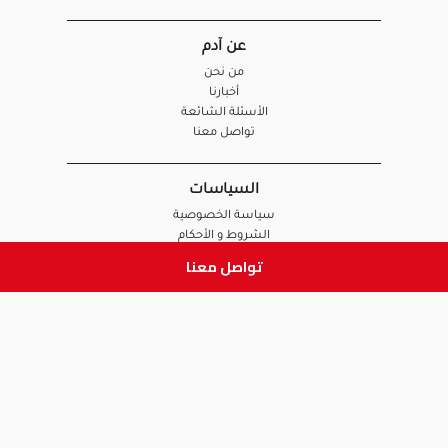
عن آدم
من نحن
أخبارنا
الأسئلة الشائعة
تواصل معنا
السياسات
سياسة الخصوصية
الشروط و الأحكام
سياسة الإرجاع و الاستبدال
تواصل معنا
روابط هامة
أنضم للفريق
نصائح آدم
الصيدلي
الموظف