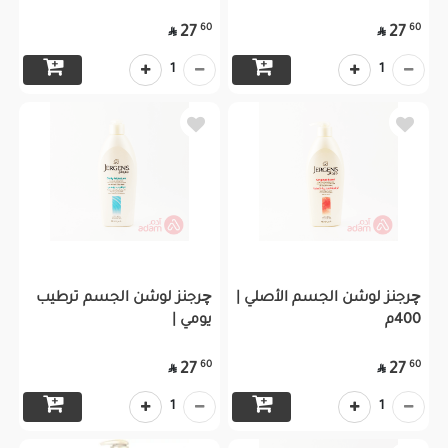
60
60
27
27


1
1
چرجنز لوشن الجسم الأصلي |
چرجنز لوشن الجسم ترطيب
400م
يومي |
60
60
27
27


1
1