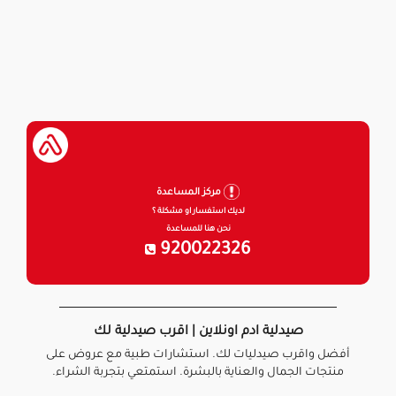
مركز المساعدة
لديك استفسار او مشكلة ؟
نحن هنا للمساعدة
920022326
صيدلية ادم اونلاين | اقرب صيدلية لك
أفضل واقرب صيدليات لك. استشارات طبية مع عروض على
منتجات الجمال والعناية بالبشرة. استمتعي بتجربة الشراء.