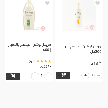
جرجنز لوشن الجسم بالصبار
چرجنز لوشن الجسم الترا |
| 400
200مل
(1)
40
18

60
27

1
1