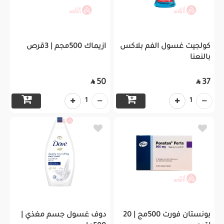
كولجيت غسول الفم بلاكس
ازيماك 500مجم | 3قرص
بالنعنا
50
37


1
1
بونستان فورت 500مج | 20
دوف غسول جسم مغذي |