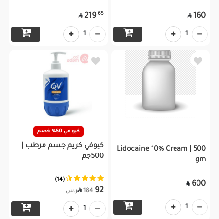
65
219
160


1
1
كيو في 50% خصم
كيوفي كريم جسم مرطب |
Lidocaine 10% Cream | 500
500جم
gm
(14)
600

92

184
ر.س
1
1