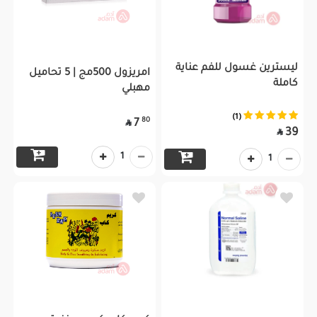
ليسترين غسول للفم عناية
امريزول 500مج | 5 تحاميل
كاملة
مهبلي
(1)
80
7

39

1
1