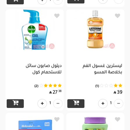
1
ليسترين غسول الفم
ديتول صابون سائل
بخلاصة المسو
للاستحمام كول
(2)
(1)
38
27
39


1
1