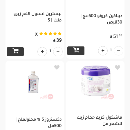
ليسترين غسول الفم زيرو
ديباكين كرونو 500مج |
منت | 5
30قرص
(1)
85
51

39

1
1
فاشكول كريم حمام زيت
دكستروز 5 % محلولملح |
للشعر من
500مل