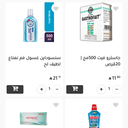
جاسترو فيت 500مج |
سنسوداين غسول فم نعناع
20قرص
لطيف لح
11
80
21
11


1
1