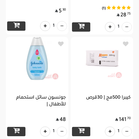
(1)
30
5

75
28

1
1
كيبرا 500مج | 30قرص
جونسون سائل استحمام
للأطفال |
70
48
141


1
1