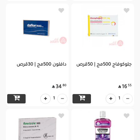
جلوكوفاج 500مج | 50قرص
دافلون 500مج | 30قرص
80
55
34
16


1
1