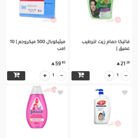
فاتيكا حمام زيت لترطيب
ميثيكوبال 500 ميكروجم | 10
عميق |
امب
80
28
59
21


1
1