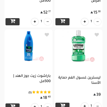
اقرص
500مل
77
30
52
15


1
1
باراشوت زيت جوز الهند |
ليسترين غسول الفم حماية
500مل
الأسنا
(1)
39

40
18

1