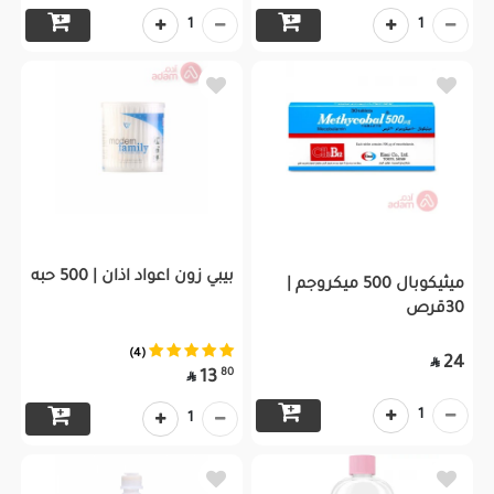
1
1
بيبي زون اعواد اذان | 500 حبه
ميثيكوبال 500 ميكروجم |
30قرص
(4)
24

80
13

1
1