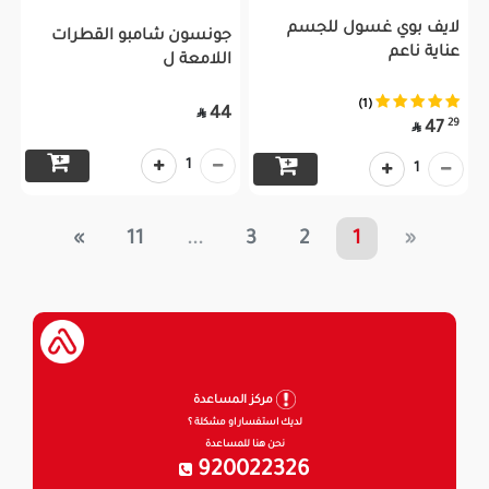
لايف بوي غسول للجسم
جونسون شامبو القطرات
عناية ناعم
اللامعة ل
(1)
44

29
47

1
1
»
11
...
3
2
1
«
مركز المساعدة
لديك استفسار او مشكلة ؟
نحن هنا للمساعدة
920022326