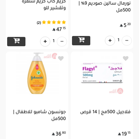
كريم كاب كريم سنفرة
نورمال سالين صوديم 9% |
وتقشير للو
500مل
(2)
20
5

15
47

1
1
فلاجيل 500مج | 14 قرص
جونسون شامبو للاطفال |
500مل
80
15
36
19

