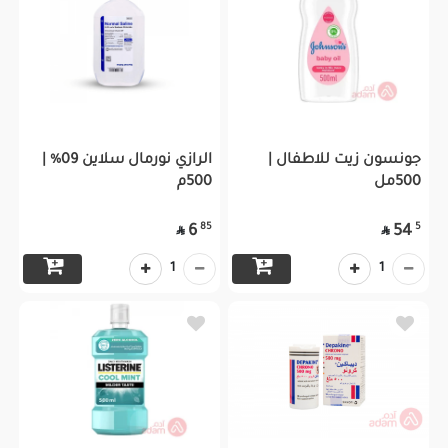
جونسون زيت للاطفال |
الرازي نورمال سلاين 09% |
500مل
500م
85
5
6
54


1
1