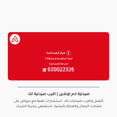
مركز المساعدة
لديك استفسار او مشكلة ؟
نحن هنا للمساعدة
920022326
صيدلية ادم اونلاين | اقرب صيدلية لك
أفضل واقرب صيدليات لك. استشارات طبية مع عروض على
منتجات الجمال والعناية بالبشرة. استمتعي بتجربة الشراء.