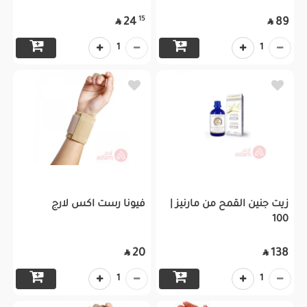
15
24
89


1
1
زيت جنين القمح من مارنيز |
فيونا رست اكس لارج
100
20
138


1
1