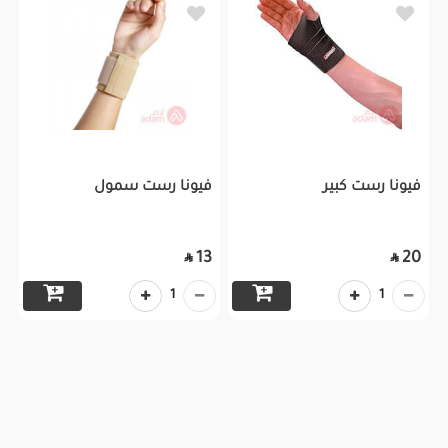
فيونا رست كبير
فيونا رست سمول
13
20


1
1