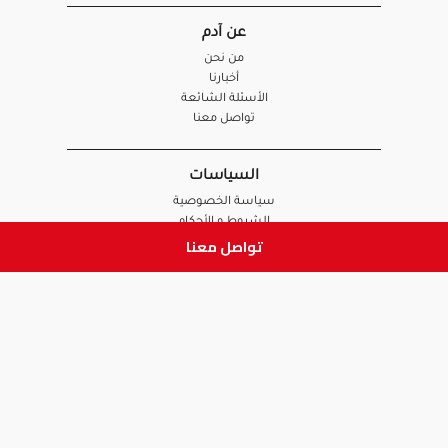
عن آدم
من نحن
أخبارنا
الأسئلة الشائعة
تواصل معنا
السياسات
سياسة الخصوصية
الشروط و الأحكام
تواصل معنا
سياسة الإرجاع و الاستبدال
روابط هامة
أنضم للفريق
نصائح آدم
الصيدلي
الموظف