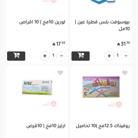
بيوسوفت بلس قطرة عين |
لورين 10مج | 10 اقراص
10مل
65
10
17
31


1
1
روفيناك 12.5مج |10 تحاميل
ارتيز 10مج | 10قرص