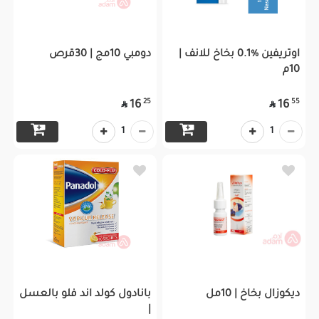
اوتريفين %0.1 بخاخ للانف |
دومبي 10مج | 30قرص
10م
25
55
16
16


1
1
ديكوزال بخاخ | 10مل
بانادول كولد اند فلو بالعسل
|