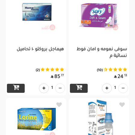
سوفى نعومه و امان فوط
هيماجل بروكتو ١٠ تحاميل
نسائية م
(2)
(10)
77
13
85
24


1
1