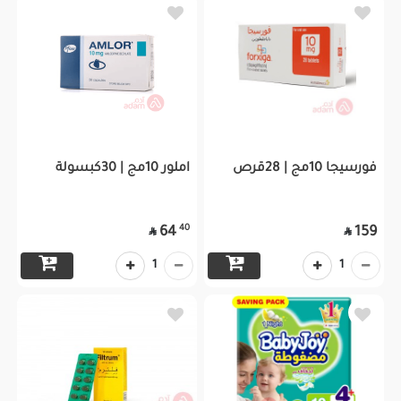
فورسيجا 10مج | 28قرص
املور 10مج | 30كبسولة
40
64
159


1
1