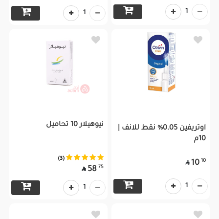
1
1
نيوهيلار 10 تحاميل
اوتريفين 0.05% نقط للانف |
10م
(3)
10
10

75
58

1
1