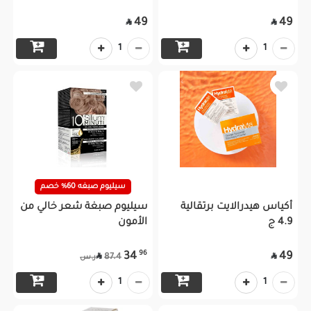
49
49


1
1
سيليوم صبغه 60% خصم
أكياس هيدرالايت برتقالية
سيليوم صبغة شعر خالي من
4.9 ج
الأمون
96
34
49


87.4
ر.س
1
1