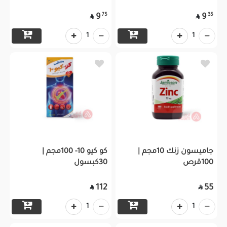
75
35
9
9


1
1
جاميسون زنك 10مجم |
كو كيو 10- 100مجم |
100قرص
30كبسول
112
55


1
1