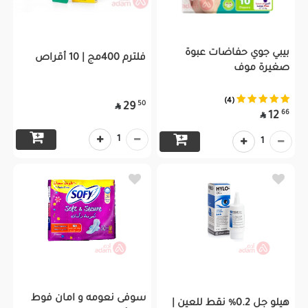
بيبي جوي حفاضات عبوة
فلترم 400مج | 10 أقراص
صغيرة موف
(4)
50
29

66
12

1
1
سوفى نعومه و امان فوط
هيلو جل 0.2% نقط للعين |