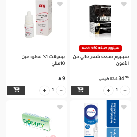
سيليوم صبغه 60% خصم
سيليوم صبغة شعر خالي من
بينتولات 1٪ قطره عين
الأمون
10مللي
96
9
34


87.4
ر.س
1
1