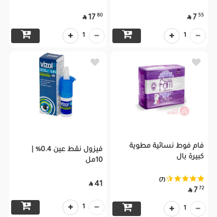
80
55
17
7


1
1
فام فوط نسائية مطوية
فيزول نقط عين 0.4% |
كبيرة بال
10مل
(7)
41

72
7

1
1