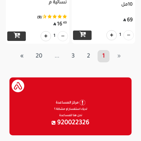
نسائية م
10مل
(9)
69

49
16

1
1
»
20
...
3
2
1
«
مركز المساعدة
لديك استفسار او مشكلة ؟
نحن هنا للمساعدة
920022326