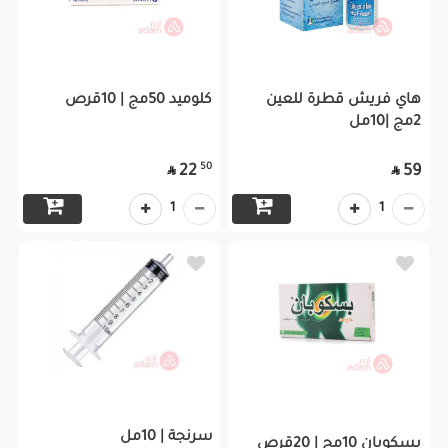
هاي فريش قطرة للعين
كلوميد 50مج | 10قرص
2مج |10مل
50
22
59


1
1
سرنجة | 10مل
بسكوبان 10مج | 20قرص