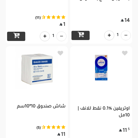
(11)
14

1

1
1
شاش صندوق 10*10سم
اوتريفين %0.1 نقط للانف |
10مل
(5)
5
11

11
