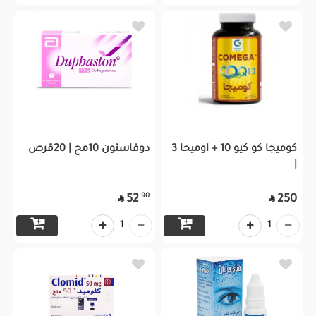
كوميجا كو كيو 10 + اوميحا 3
دوفاستون 10مج | 20قرص
|
90
52
250


1
1