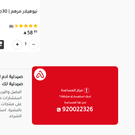
نيوهيلار مرهم | 30جم
(6)
85
58

1
صيدلية ادم ا
صيدلية لك
مركز المساعدة
أفضل واقرب 
لديك استفسار او مشكلة ؟
استشارات ط
نحن هنا للمساعدة
على منتجات ا
920022326
بالبشرة. است
الشراء.