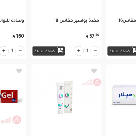
مقاس16
مخدة بواسير مقاس 18
وساده للبواس
50
160
57


1
1
اضافة للسلة
اضافة للسلة