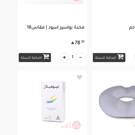
مخدة بواسير اسود | مقاس18
20
78

1
اضافة للسلة
اضافة للسلة