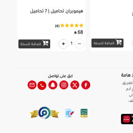
هيموبران تحاميل | 7 تحاميل
(4)
68

اضافة للسلة
1
اضافة للسلة
 هامة
ابق على تواصل
للفريق
آدم
لي
ظف