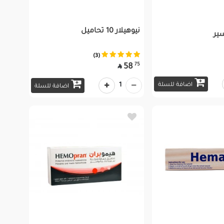
نيوهيلار 10 تحاميل
ير
(3)
75
58

اضافة للسلة
1
اضافة للسلة