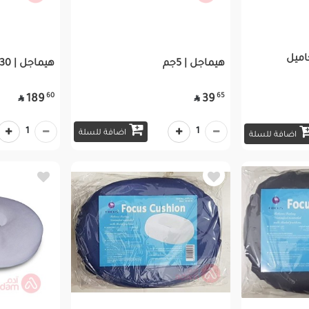
هيماجل | 5جم
هيماجل | 30جم
60
65
189
39


1
1
اضافة للسلة
اضافة للسلة