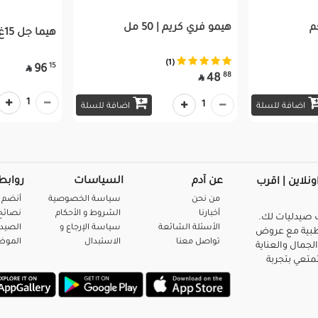
هيمو فري كريم | 50 مل
هيما جل 15غ
(1)
15
96

88
48

1
1
اضافة للسلة
اضافة للسلة
عن آدم
السياسات
روابط
ونلاين | اقرب
من نحن
سياسة الخصوصية
أنضم 
أخبارنا
الشروط و الأحكام
نصائح 
صيدليات لك.
الأسئلة الشائعة
سياسة الإرجاع و
الصيد
بية مع عروض
تواصل معنا
الاستبدال
المو
لجمال والعناية
متعي بتجربة