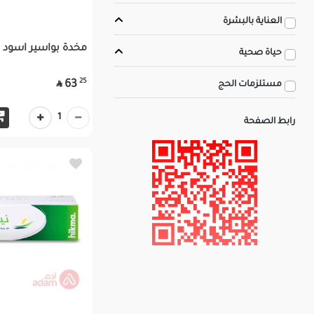
العناية بالبشرة
مخدة بواسير اسود 
حياة صحية
25
63

مستلزمات الحج
1
رابط الصفحة