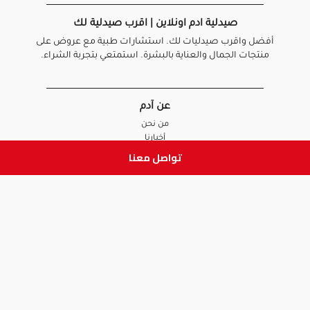
صيدلية ادم اونلاين | اقرب صيدلية لك
أفضل واقرب صيدليات لك. استشارات طبية مع عروض على
منتجات الجمال والعناية بالبشرة. استمتعي بتجربة الشراء.
عن آدم
من نحن
أخبارنا
الأسئلة الشائعة
تواصل معنا
تواصل معنا
السياسات
سياسة الخصوصية
الشروط و الأحكام
سياسة الإرجاع و الاستبدال
روابط هامة
أنضم للفريق