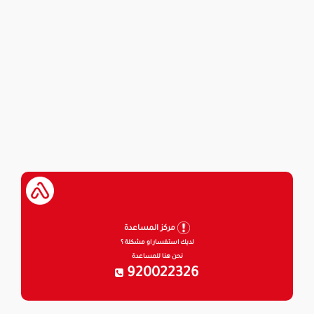
مركز المساعدة
لديك استفسار او مشكلة ؟
نحن هنا للمساعدة
920022326