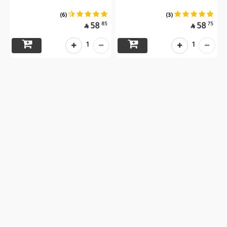
(6)
(3)
85
75
58
58


1
1