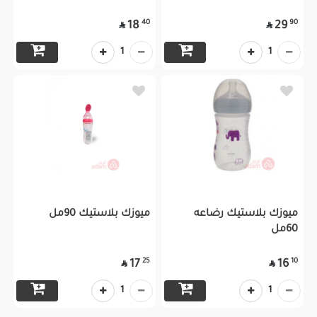
40
90
18
29


1
1
ميوزك بلاستيك رضاعه
ميوزك بلاستيك 90مل
60مل
25
10
17
16


1
1