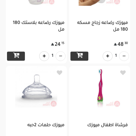
ميوزك رضاعه زجاج مسكه
ميوزك رضاعه بلاستك 180
180 مل
مل
15
30
24
48


1
1
فرشاة اطفال ميوزك
ميوزك حلمات 2حبه