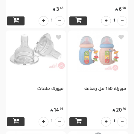
45
90
3
6


1
1
ميوزك 150 مل رضاعه
ميوزك حلمات
95
70
14
20


1
1