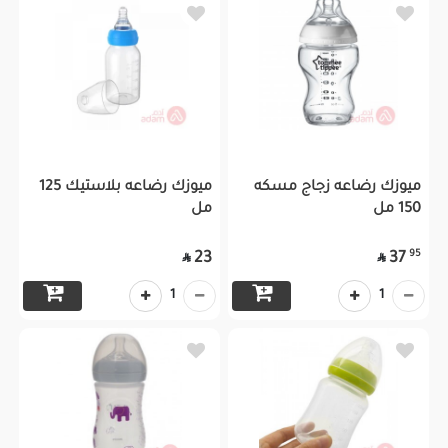
ميوزك رضاعه زجاج مسكه
ميوزك رضاعه بلاستيك 125
150 مل
مل
95
23
37


1
1