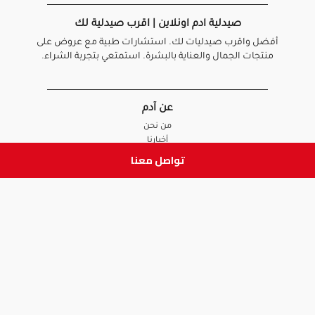
صيدلية ادم اونلاين | اقرب صيدلية لك
أفضل واقرب صيدليات لك. استشارات طبية مع عروض على
منتجات الجمال والعناية بالبشرة. استمتعي بتجربة الشراء.
عن آدم
من نحن
أخبارنا
الأسئلة الشائعة
تواصل معنا
تواصل معنا
السياسات
سياسة الخصوصية
الشروط و الأحكام
سياسة الإرجاع و الاستبدال
روابط هامة
أنضم للفريق