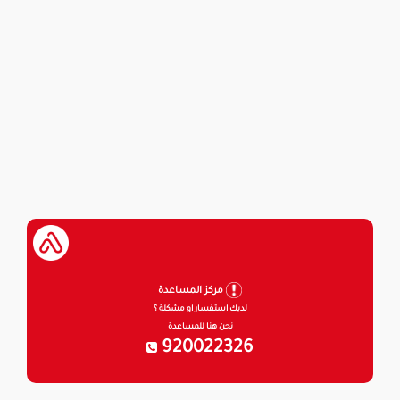
مركز المساعدة
لديك استفسار او مشكلة ؟
نحن هنا للمساعدة
920022326