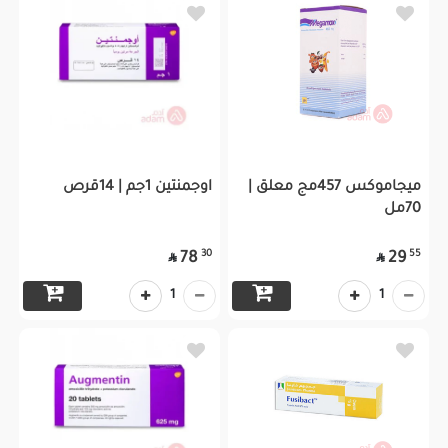
ميجاموكس 457مج معلق |
اوجمنتين 1جم | 14قرص
70مل
30
55
78
29


1
1