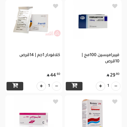
فيبراميسين 100مج |
كلافودار 1جم | 14قرص
10قرص
60
80
44
29


1
1