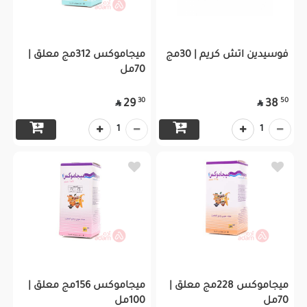
فوسيدين اتش كريم | 30مج
ميجاموكس 312مج معلق |
70مل
30
50
29
38


1
1
ميجاموكس 228مج معلق |
ميجاموكس 156مج معلق |
70مل
100مل