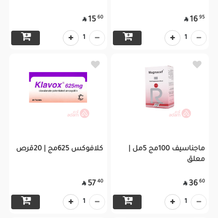
60
95
15
16


1
1
ماجناسيف 100مج 5مل |
كلافوكس 625مج | 20قرص
معلق
40
60
57
36


1
1