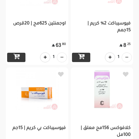
فيوسيباكت 2% كريم |
اوجمنتين 625مج | 20قرص
15جمم
80
25
63
8


1
1
كلافوكس 156مج معلق |
فيوسيباكت بي كريم | 15جم
100مل