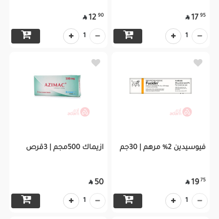
90
95
12
17


1
1
فيوسيدين 2% مرهم | 30جم
ازيماك 500مجم | 3قرص
75
50
19


1
1