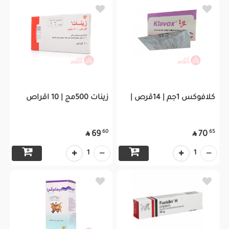
كلافوكس 1جم | 14قرص |
زينات 500مج | 10 اقراص
60
65
69
70


1
1