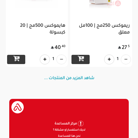
ريموكس 250مج | 100مل
هايموكس 500مج | 20
معلق
كبسولة
40
5
40
27


1
1
شاهد المزيد من المنتجات ...
مركز المساعدة
لديك استفسار او مشكلة ؟
نحن هنا للمساعدة