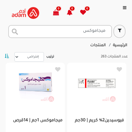
0
0
0
الرئيسية
المنتجات
عدد المنتجات
263
ترتيب
فيوسيدين2% كريم | 30جم
ميجاموكس 1جم | 14قرص