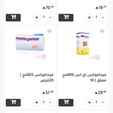
10
75
70
19


1
1
ميجاموكس اي اس 600مج
ميجاموكس 625مج |
معلق | 10
20قرص
40
40
57
29


1
1