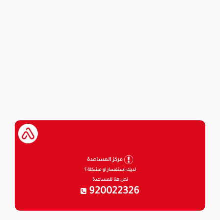
مركز المساعدة
لديك استفسار او مشكلة ؟
نحن هنا للمساعدة
920022326