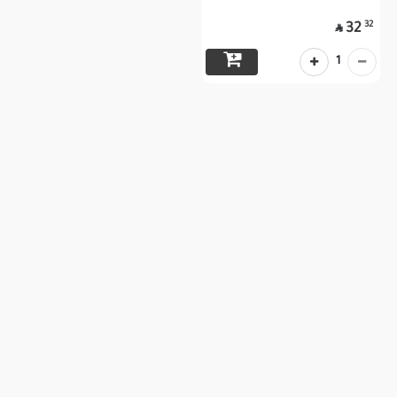
32
32

1