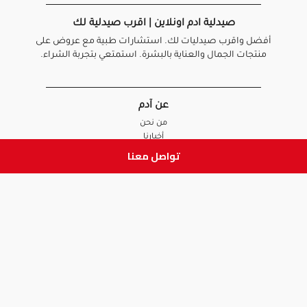
صيدلية ادم اونلاين | اقرب صيدلية لك
أفضل واقرب صيدليات لك. استشارات طبية مع عروض على
منتجات الجمال والعناية بالبشرة. استمتعي بتجربة الشراء.
عن آدم
من نحن
أخبارنا
الأسئلة الشائعة
تواصل معنا
تواصل معنا
السياسات
سياسة الخصوصية
الشروط و الأحكام
سياسة الإرجاع و الاستبدال
روابط هامة
أنضم للفريق