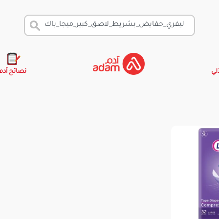
آلي
نصائح آدم