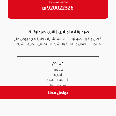
نحن هنا للمساعدة
920022326
صيدلية ادم اونلاين | اقرب صيدلية لك
أفضل واقرب صيدليات لك. استشارات طبية مع عروض على
منتجات الجمال والعناية بالبشرة. استمتعي بتجربة الشراء.
عن آدم
من نحن
أخبارنا
الأسئلة الشائعة
تواصل معنا
تواصل معنا
السياسات
سياسة الخصوصية
الشروط و الأحكام