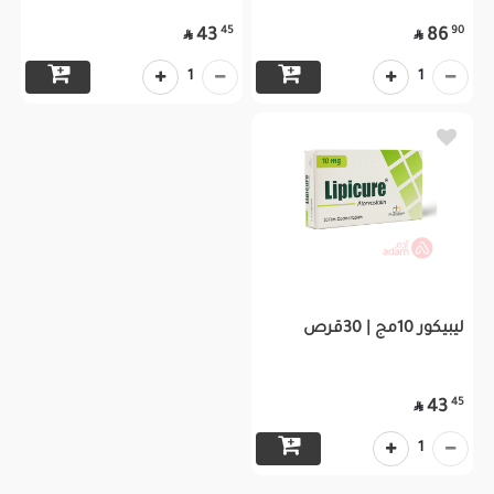
45
90
43
86


1
1
ليبيكور 10مج | 30قرص
45
43

1