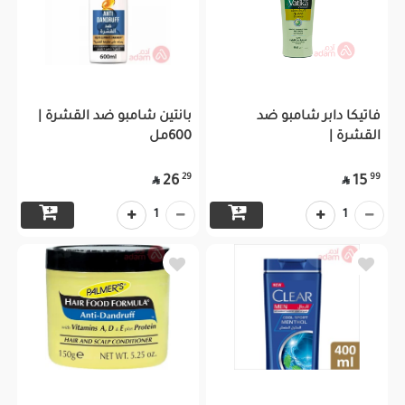
فاتيكا دابر شامبو ضد
بانتين شامبو ضد القشرة |
القشرة |
600مل
29
99
26
15


1
1