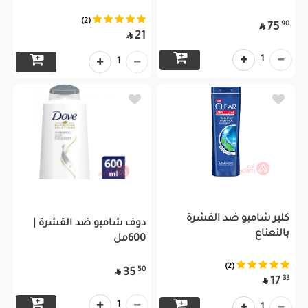
(2)
90
75

21

1
1
كلير شامبو ضد القشرة
دوف شامبو ضد القشرة |
بالنعناع
600مل
(2)
50
35

33
17

1
1