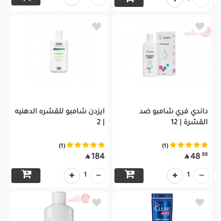
داندي فري شامبو ضد
ايزدن شامبو للقشره الدهنيه
القشرة | 12
| 2
(1)
(1)
88
184
48


1
1