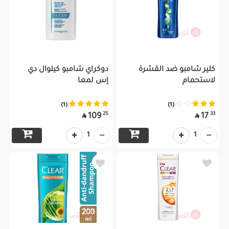
كلير شامبو ضد القشرة
دوكراي شامبو كيلوال دي
لاستحمام
إس لمعا
(1)
(1)
25
33
109
17


1
1