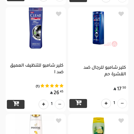
كلير شامبو للتنظيف العميق
كلير شامبو للرجال ضد
ضد ا
القشرة حم
(1)
50
17

45
26

1
1