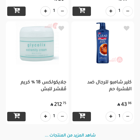
1
1
كلير شامبو للرجال ضد
جلايكولكس 18 % كريم
القشرة حم
مُقشر للبش
75
96
212
43


1
1
شاهد المزيد من المنتجات ...