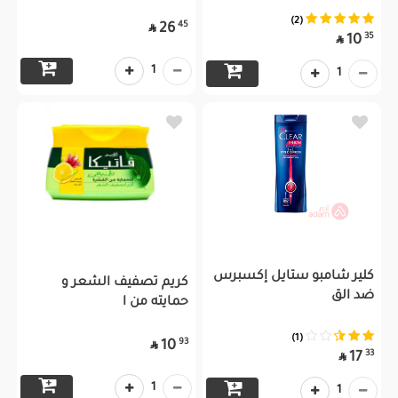
(2)
45
26

35
10

1
1
كلير شامبو ستايل إكسبرس
كريم تصفيف الشعر و
ضد الق
حمايته من ا
(1)
93
10

33
17

1
1