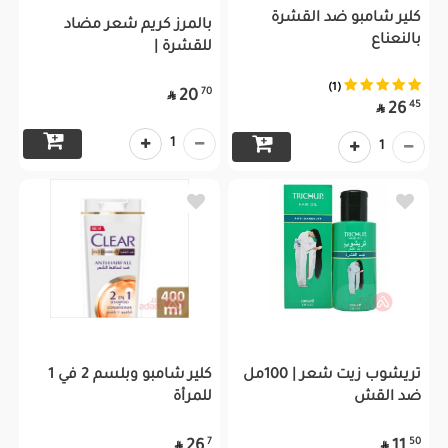
كلير شامبو ضد القشرة
بالمرز كريم شعر مضاد
بالنعناع
للقشرة |
(1)
70
20

45
26

1
1
تريشوب زيت شعر | 100مل
كلير شامبو وبلسم 2 في 1
ضد القش
للمرأة
7
50
26
11

