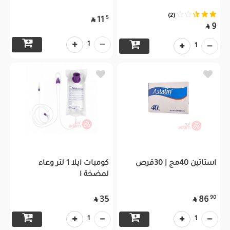
(2)
5
11

9

1
1
استاتين 40مج | 30قرص
كومبات ايلا 1 لتر وعاء
لمضخة ا
90
35
86


1
1