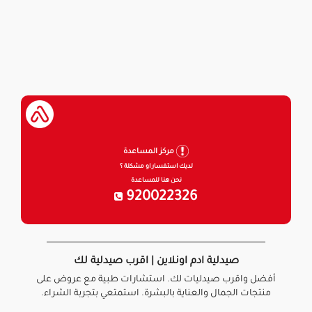
مركز المساعدة
لديك استفسار او مشكلة ؟
نحن هنا للمساعدة
920022326
صيدلية ادم اونلاين | اقرب صيدلية لك
أفضل واقرب صيدليات لك. استشارات طبية مع عروض على
منتجات الجمال والعناية بالبشرة. استمتعي بتجربة الشراء.