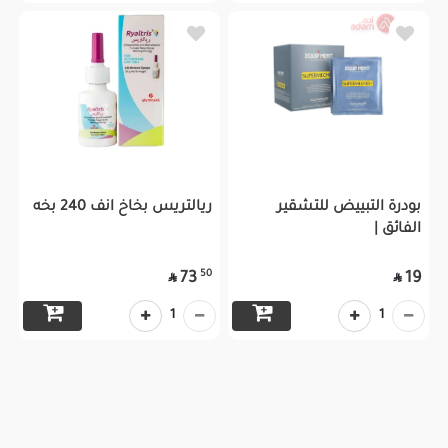
بودرة التبييض للتشقير
ريالتريس بخاخ انف 240 بخه
الفائق |
50
73
19


1
1