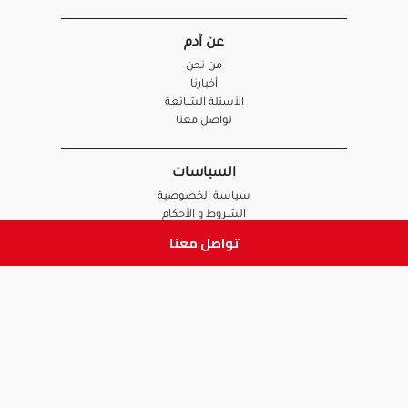
عن آدم
من نحن
أخبارنا
الأسئلة الشائعة
تواصل معنا
السياسات
سياسة الخصوصية
الشروط و الأحكام
سياسة الإرجاع و الاستبدال
تواصل معنا
روابط هامة
أنضم للفريق
نصائح آدم
الصيدلي
الموظف