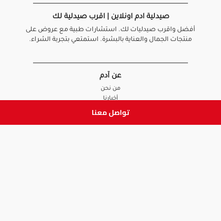
صيدلية ادم اونلاين | اقرب صيدلية لك
أفضل واقرب صيدليات لك. استشارات طبية مع عروض على
منتجات الجمال والعناية بالبشرة. استمتعي بتجربة الشراء.
عن آدم
من نحن
أخبارنا
الأسئلة الشائعة
تواصل معنا
تواصل معنا
السياسات
سياسة الخصوصية
الشروط و الأحكام
سياسة الإرجاع و الاستبدال
روابط هامة
أنضم للفريق