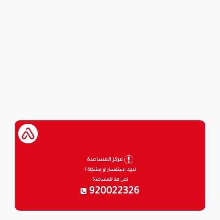
مركز المساعدة
لديك استفسار او مشكلة ؟
نحن هنا للمساعدة
920022326