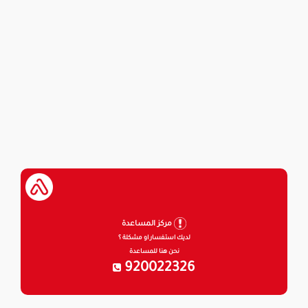
مركز المساعدة
لديك استفسار او مشكلة ؟
نحن هنا للمساعدة
920022326