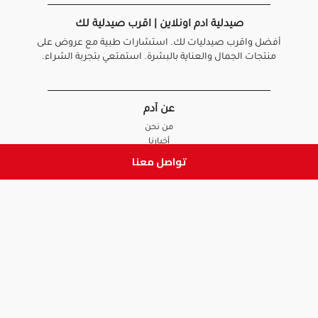
صيدلية ادم اونلاين | اقرب صيدلية لك
أفضل واقرب صيدليات لك. استشارات طبية مع عروض على
منتجات الجمال والعناية بالبشرة. استمتعي بتجربة الشراء.
عن آدم
من نحن
أخبارنا
الأسئلة الشائعة
تواصل معنا
تواصل معنا
السياسات
سياسة الخصوصية
الشروط و الأحكام
سياسة الإرجاع و الاستبدال
روابط هامة
أنضم للفريق