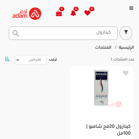
0
0
0
الرئيسية
المنتجات
عدد المنتجات
1
ترتيب
كينازول 20مج شامبو |
100مل