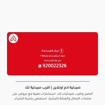
مركز المساعدة
لديك استفسار او مشكلة ؟
نحن هنا للمساعدة
920022326
صيدلية ادم اونلاين | اقرب صيدلية لك
أفضل واقرب صيدليات لك. استشارات طبية مع عروض على
منتجات الجمال والعناية بالبشرة. استمتعي بتجربة الشراء.