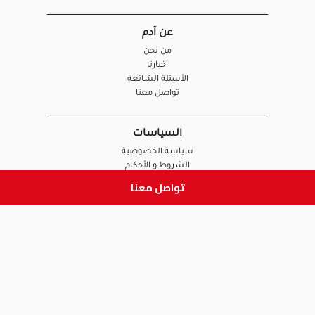
عن آدم
من نحن
أخبارنا
الأسئلة الشائعة
تواصل معنا
السياسات
سياسة الخصوصية
الشروط و الأحكام
سياسة الإرجاع و الاستبدال
تواصل معنا
روابط هامة
أنضم للفريق
نصائح آدم
الصيدلي
الموظف