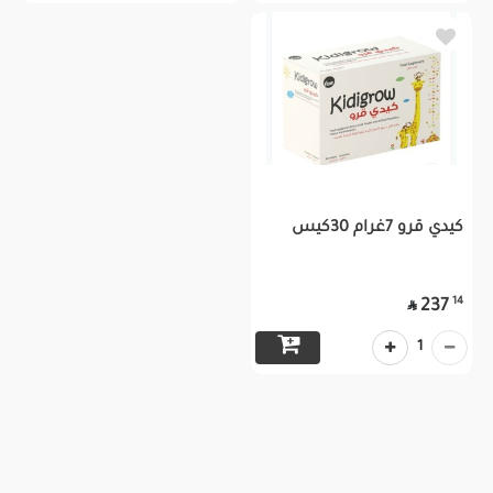
كيدي قرو 7غرام 30كيس
14
237

1