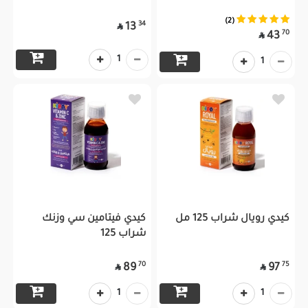
(2)
34
13

70
43

1
1
كيدي رويال شراب 125 مل
كيدي فيتامين سي وزنك
شراب 125
70
75
89
97


1
1