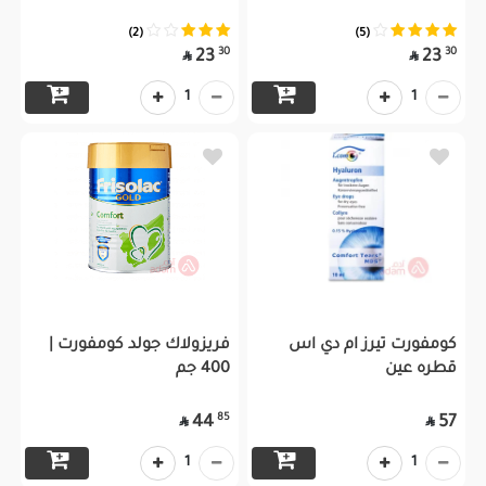
(2)
(5)
30
30
23
23


1
1
كومفورت تيرز ام دي اس
فريزولاك جولد كومفورت |
قطره عين
400 جم
85
44
57


1
1