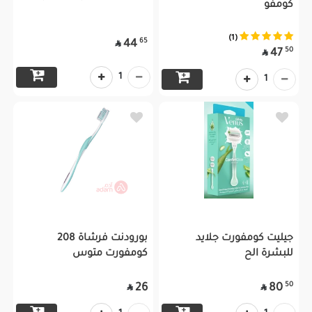
كومفو
(1)
65
44

50
47

1
1
جيليت كومفورت جلايد
بورودنت فرشاة 208
للبشرة الح
كومفورت متوس
50
26
80

