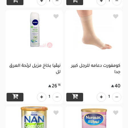
1
1
كومفورت دعامه للرجل كبير
نيڤيا بخاخ مزيل لرئحة العرق
جدا
لل
16
26
40


1
1