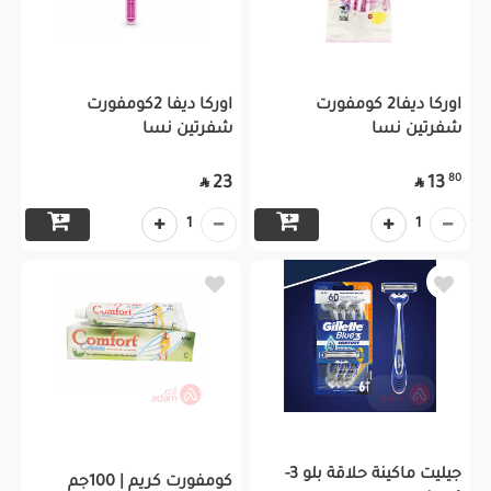
اوركا ديفا2 كومفورت
اوركا ديفا 2كومفورت
شفرتين نسا
شفرتين نسا
80
23
13


1
1
جيليت ماكينة حلاقة بلو 3-
كومفورت كريم | 100جم