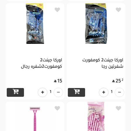
اوركا جينت2 كومفورت
اوركا جينت2
شفرتين رجا
كومفورت2شفره رجال
2
15
25


1
1