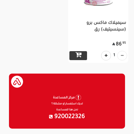
سيميلاك ماكس برو
(سينسيتيف) رق
95
86

1
مركز المساعدة
لديك استفسار او مشكلة ؟
نحن هنا للمساعدة
920022326