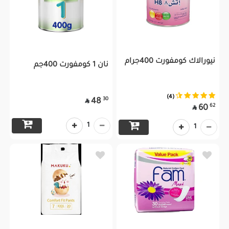
نيورالاك كومفورت 400جرام
نان 1 كومفورت 400جم
(4)
30
48

62
60

1
1