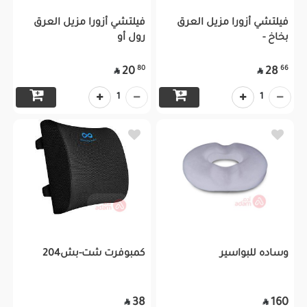
فيلتشي أزورا مزيل العرق
فيلتشي أزورا مزيل العرق
بخاخ -
رول أو
80
66
20
28


1
1
وساده للبواسير
كمبوفرت شت-بش204
38
160

