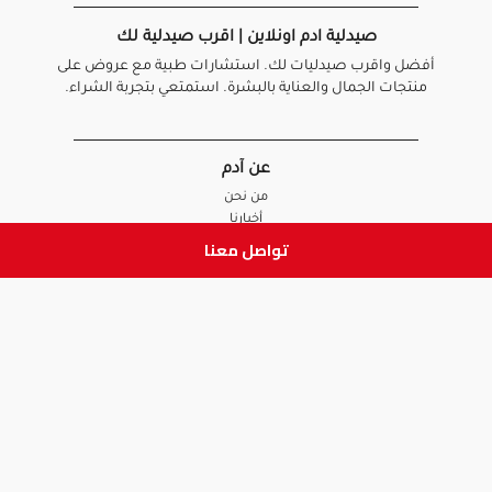
صيدلية ادم اونلاين | اقرب صيدلية لك
أفضل واقرب صيدليات لك. استشارات طبية مع عروض على
منتجات الجمال والعناية بالبشرة. استمتعي بتجربة الشراء.
عن آدم
من نحن
أخبارنا
الأسئلة الشائعة
تواصل معنا
تواصل معنا
السياسات
سياسة الخصوصية
الشروط و الأحكام
سياسة الإرجاع و الاستبدال
روابط هامة
أنضم للفريق