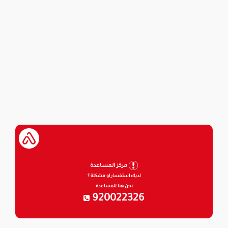
مركز المساعدة
لديك استفسار او مشكلة ؟
نحن هنا للمساعدة
920022326