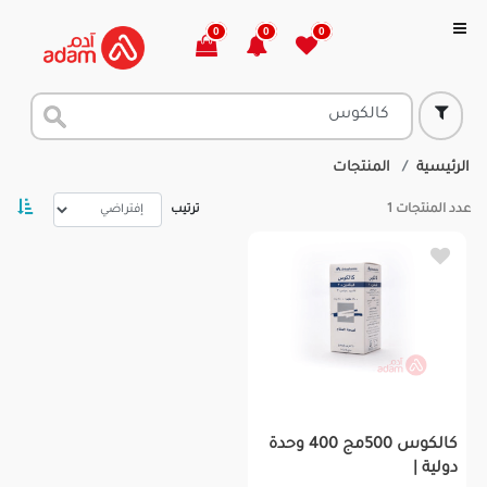
0
0
0
الرئيسية
المنتجات
عدد المنتجات
1
ترتيب
كالكوس 500مج 400 وحدة
دولية |