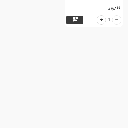
85
67

1