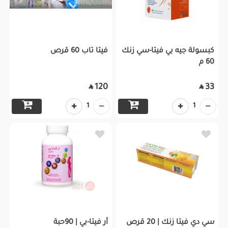
كبسولة جيه بي فيتا-سي زنك
فيتا تاب 60 قرص
60 م
120
33


1
1
سي دي فيتا زنك | 20 قرص
أر فيتا-بي | 90حبة