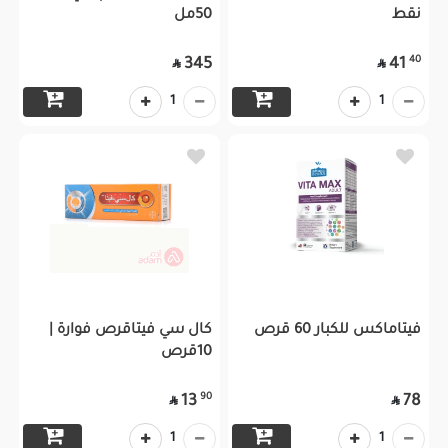
نقط
50مل
40
345
41


1
1
فيتاماكس للكبار 60 قرص
كال سي فيتاقرص فوارة |
10قرص
90
13
78


1
1