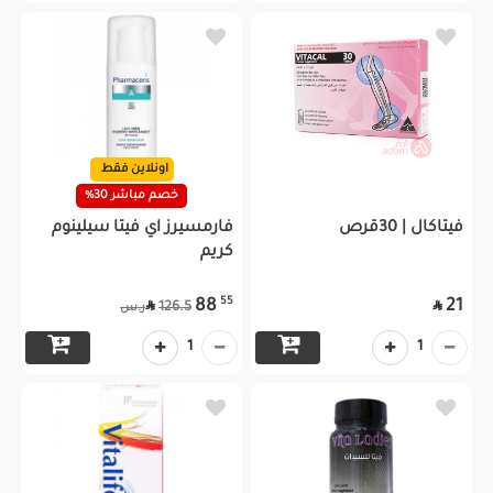
اونلاين فقط
خصم مباشر 30%
فيتاكال | 30قرص
فارمسيرز اي فيتا سيلينوم
كريم
55
88
21


126.5
ر.س
1
1