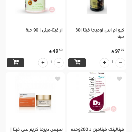
كيو ام اس اوميجا فيتا |30
ار فيتا-مينى | 90 حبة
حبه
50
75
49
97


1
1
فيتالينك فيتامين د 200وحده
سيس ديرما كريم سي فيتا |