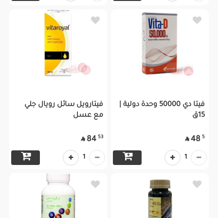
فيتا دي 50000 وحدة دولية |
فيتارويل سائل رويال جلي
15ق
مع عسل
53
5
84
48


1
1