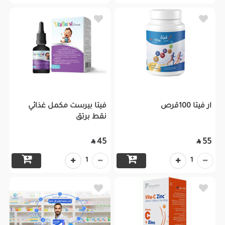
ار فيتا 100قرص
فيتا بيرست مكمل غذائي
نقط برتق
45
55


1
1