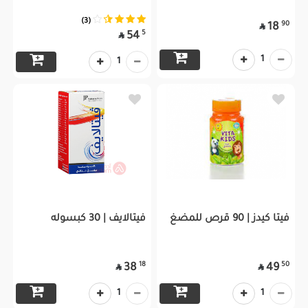
(3)
90
18

5
54

1
1
فيتا كيدز | 90 قرص للمضغ
فيتالايف | 30 كبسوله
18
50
38
49


1
1