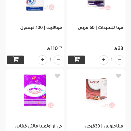
فيتا للسيدات | 60 قرص
فيتالايف | 100 كبسول
65
110
33


1
1
فيتاجلوبين | 30قرص
جي ار اولمبيا مالتي فيتاين