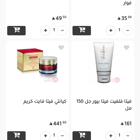
فوار
50
94
49
35


1
1
فيتا فلفيت فيتا بيور جل 150
كيانتي فيتا فايت كريم
مل
60
441
161


1
1