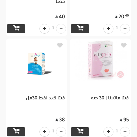
مصا
40
40
20


1
1
فيتا ماتيرنا | 30 حبه
فيتا ك.د نقط 30مل
38
95


1
1