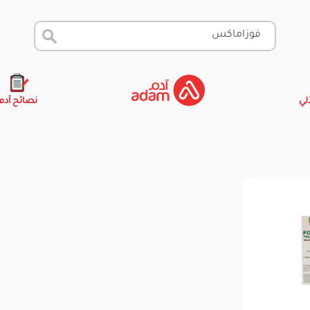
آلي
نصائح آدم