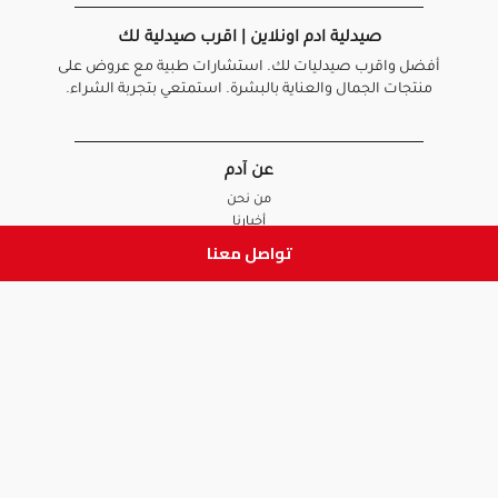
صيدلية ادم اونلاين | اقرب صيدلية لك
أفضل واقرب صيدليات لك. استشارات طبية مع عروض على
منتجات الجمال والعناية بالبشرة. استمتعي بتجربة الشراء.
عن آدم
من نحن
أخبارنا
الأسئلة الشائعة
تواصل معنا
تواصل معنا
السياسات
سياسة الخصوصية
الشروط و الأحكام
سياسة الإرجاع و الاستبدال
روابط هامة
أنضم للفريق