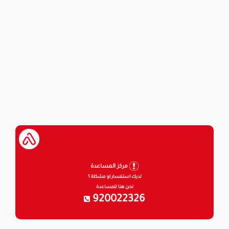
مركز المساعدة
لديك استفسار او مشكلة ؟
نحن هنا للمساعدة
920022326