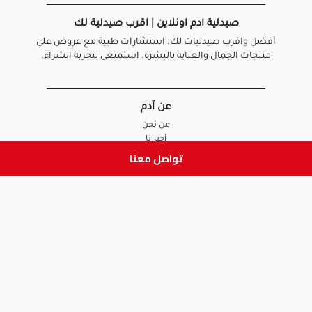
صيدلية ادم اونلاين | اقرب صيدلية لك
أفضل واقرب صيدليات لك. استشارات طبية مع عروض على
منتجات الجمال والعناية بالبشرة. استمتعي بتجربة الشراء.
عن آدم
من نحن
أخبارنا
الأسئلة الشائعة
تواصل معنا
تواصل معنا
السياسات
سياسة الخصوصية
الشروط و الأحكام
سياسة الإرجاع و الاستبدال
روابط هامة
أنضم للفريق