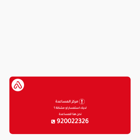
مركز المساعدة
لديك استفسار او مشكلة ؟
نحن هنا للمساعدة
920022326