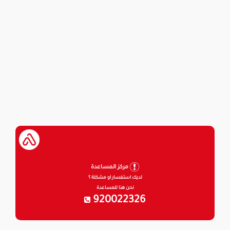
مركز المساعدة
لديك استفسار او مشكلة ؟
نحن هنا للمساعدة
920022326