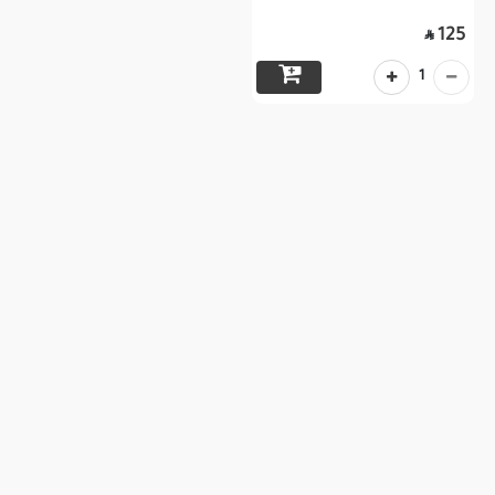
125

1