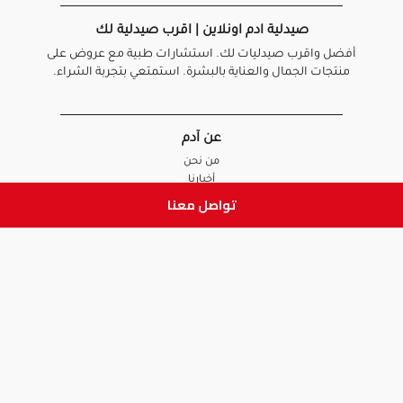
صيدلية ادم اونلاين | اقرب صيدلية لك
أفضل واقرب صيدليات لك. استشارات طبية مع عروض على
منتجات الجمال والعناية بالبشرة. استمتعي بتجربة الشراء.
عن آدم
من نحن
أخبارنا
الأسئلة الشائعة
تواصل معنا
تواصل معنا
السياسات
سياسة الخصوصية
الشروط و الأحكام
سياسة الإرجاع و الاستبدال
روابط هامة
أنضم للفريق