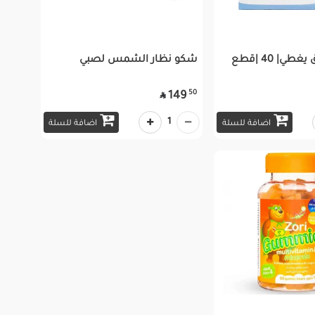
ي| 40 |قطع
شكو نظار الشمس لصبي
50
149

1
اضافة للسلة
اضافة للسلة