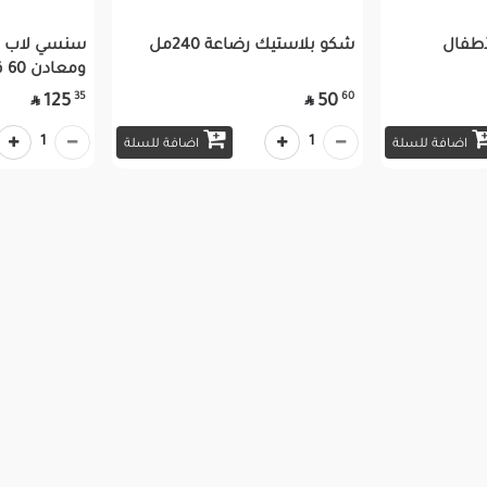
طفال
شكو بلاستيك رضاعة 240مل
سنسي لاب زو
ومعادن 60 قطعه
35
60
125
50


1
1
اضافة للسلة
اضافة للسلة