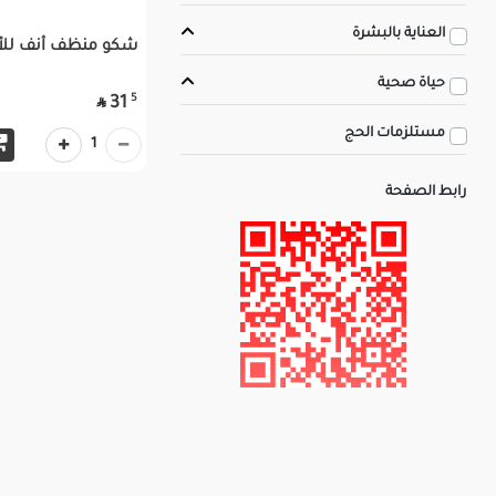
العناية بالبشرة
شكو منظف أنف للأ
حياة صحية
5
31

مستلزمات الحج
1
رابط الصفحة