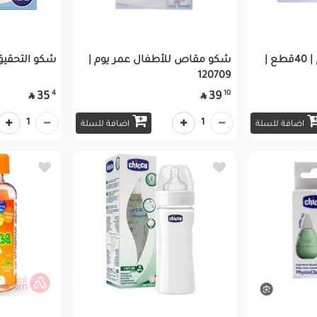
شكو المرايل المتاح | 40قطع |
شكو مقاص للأطفال عمر يوم |
شكو التحقيق يغط
120709
4
10
35
39


1
1
اضافة للسلة
اضافة للسلة