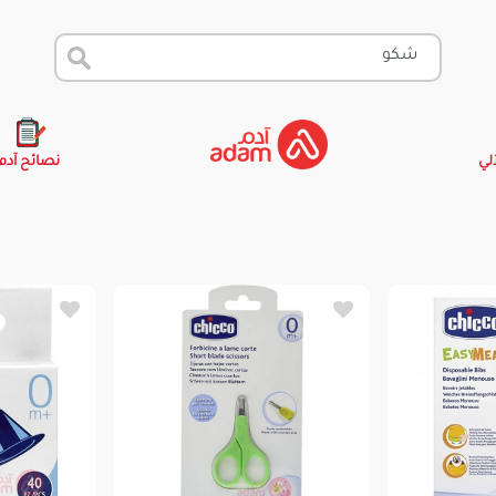
آلي
نصائح آدم