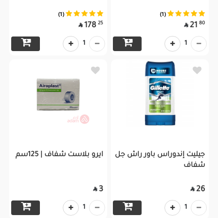
(1)
(1)
25
80
178
21


1
1
جيليت إندوراس باور راش جل
ايرو بلاست شفاف | 125سم
شفاف
3
26


1
1