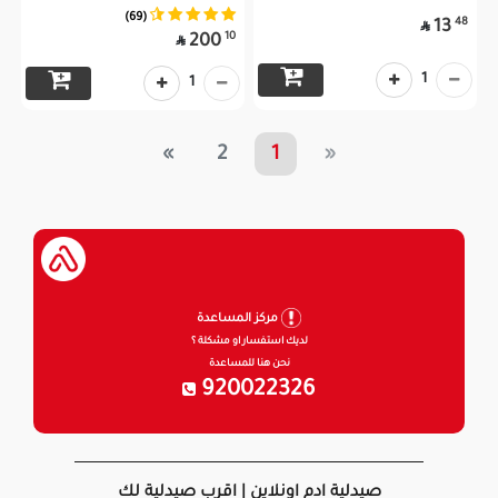
(69)
48
13

10
200

1
1
»
2
1
«
مركز المساعدة
لديك استفسار او مشكلة ؟
نحن هنا للمساعدة
920022326
صيدلية ادم اونلاين | اقرب صيدلية لك