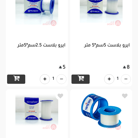
ايرو بلاست 5سم*5 متر
ايرو بلاست 2.5سم*5متر
5
8


1
1