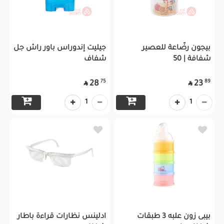
بيجون رضّاعة للعصير
جيليت إندوراس باور راش جل
شفافة | 50
شفاف
75
89
28
23


1
1
بيبى زون علبه 3 طبقات
ادلينس نظارات قراءة باطار