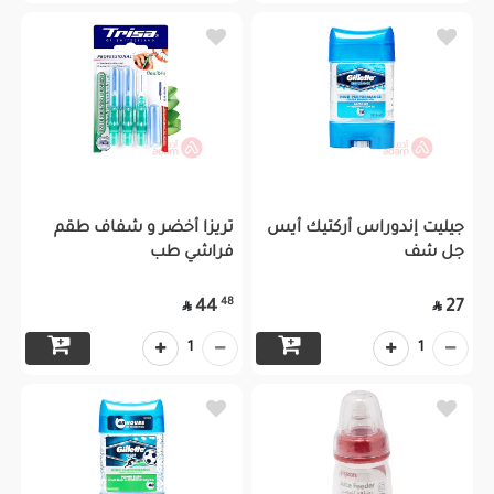
جيليت إندوراس أركتيك أيس
تريزا أخضر و شفاف طقم
جل شف
فراشي طب
48
44
27


1
1