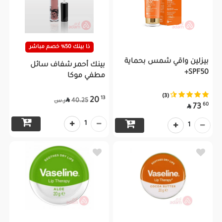
ذا بينك 50% خصم مباشر
بيزلين واقي شمس بحماية
بينك أحمر شفاف سائل
SPF50+
مطفي موكا
(3)
13
20

40.25
ر.س
60
73

1
1