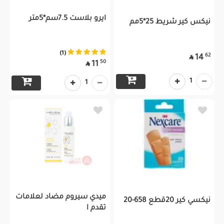
ايرو بلاست 7.5سم*5متر
نيكس كير شريط 25*5مم
(1)
62
14

50
11

1
1
ميدي سيروم مضاد لعلامات
نيكسي كير 20قطع 658-20
تقدم ا