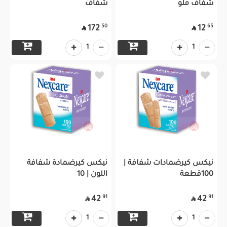
شفاف ملو
شفاف
50
65
172
12


1
1
نيكس كيرضمادات شفافة |
نيكس كيرضمادة شفافة
100قطعة
اللون | 10
91
91
42
42


1
1