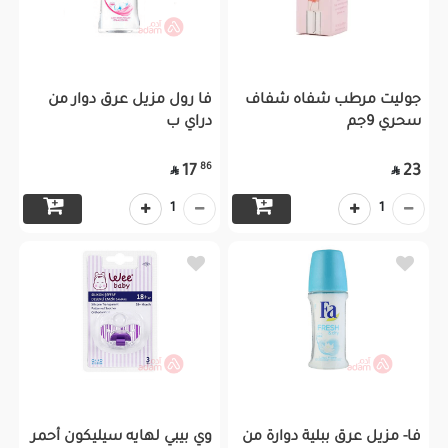
جوليت مرطب شفاه شفاف
فا رول مزيل عرق دوار من
سحري 9جم
دراي ب
86
17
23


1
1
فا- مزيل عرق ببلية دوارة من
وي بيبي لهايه سيليكون أحمر