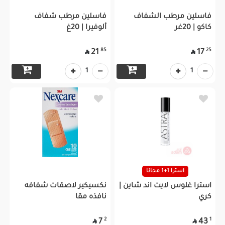
فاسلين مرطب الشفاف
فاسلين مرطب شفاف
كاكو | 20غر
ألوفيرا | 20غ
85
25
21
17


1
1
استرا 1+1 مجانا
استرا غلوس لايت اند شاين |
نكسيكير لاصقات شفافه
كري
نافذه مقا
2
1
7
43

