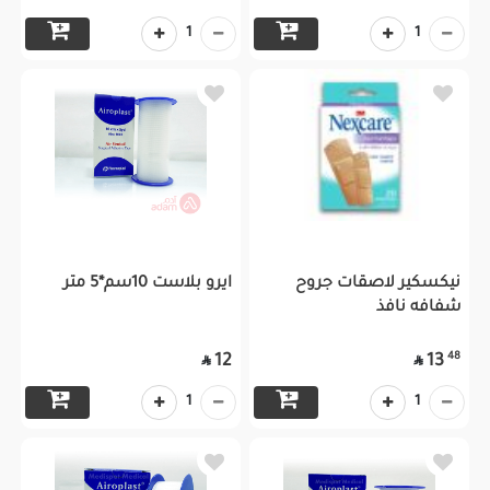
1
1
نيكسكير لاصقات جروح
ايرو بلاست 10سم*5 متر
شفافه نافذ
48
12
13


1
1