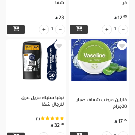
فر
شفا
65
23
12


1
1
نيفيا ستيك مزيل عرق
فازلين مرطب شفاف صبار
للرجال شفا
20جرام
(1)
25
17

20
32
