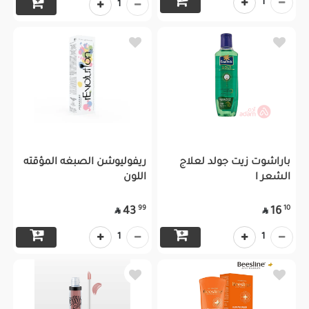
1
1
باراشوت زيت جولد لعلاج
ريفوليوشن الصبغه المؤقته
الشعر ا
اللون
99
10
43
16


1
1