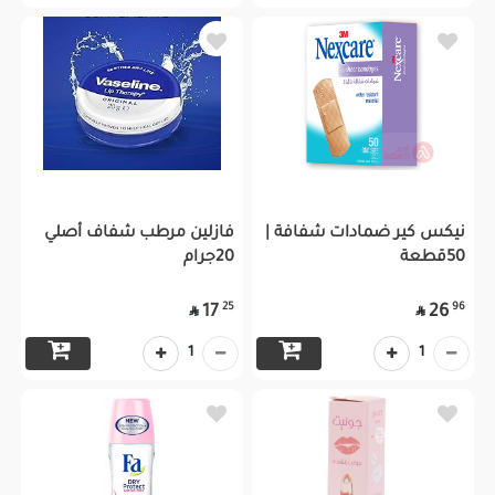
نيكس كير ضمادات شفافة |
فازلين مرطب شفاف أصلي
50قطعة
20جرام
25
96
17
26


1
1