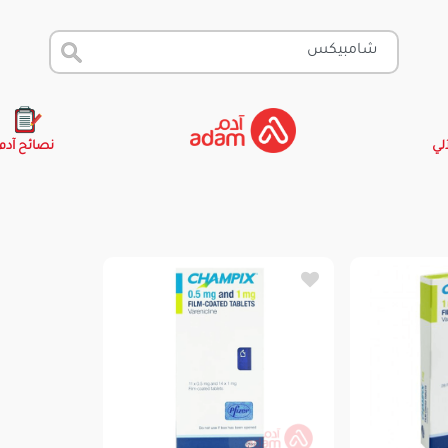
آلي
نصائح آدم