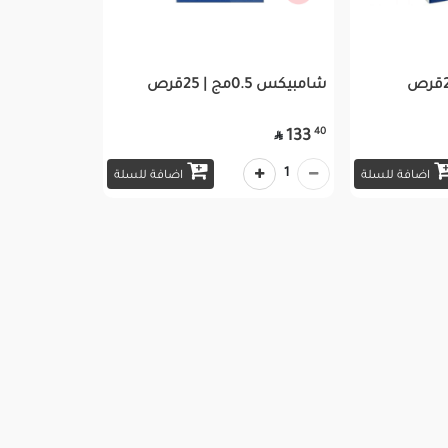
شامبيكس 0.5مج | 25قرص
40
133

1
اضافة للسلة
اضافة للسلة