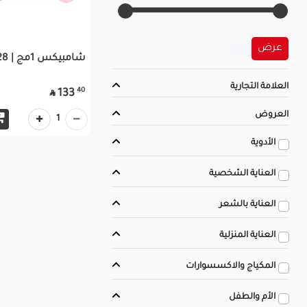
عرض
شامبيكس 1مج | 28قرص
العلامة التجارية
40
133

العروض
1
الأدوية
العناية الشخصية
العناية بالشعر
العناية المنزلية
المكياج والاكسسوارات
الأم والطفل