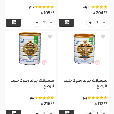
(11)
(8)
94
96
105
204


1
1
سيميلاك جولد رقم 2 حليب
سيميلاك جولد رقم 2 حليب
للرضع
للرضع
(6)
(4)
94
95
216
112


1
1