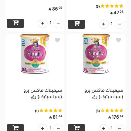
(3)
95
86

26
42

1
1
سيميلاك ماكس برو
سيميلاك ماكس برو
(سينسيتيف) رق
(سينسيتيف) رق
(1)
(3)
44
44
81
176


1
1