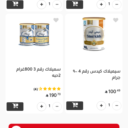
1
1
سميلاك رقم 3 800غرام
سيميلاك كيدس رقم 4 ٩٠٠
2حبه
جرام
(4)
49
100

70
190

1
1