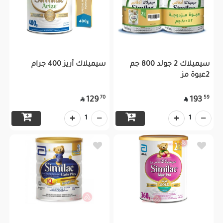
سيميلاك 2 جولد 800 جم
سيميلاك أريز 400 جرام
2عبوة مز
70
59
129
193


1
1