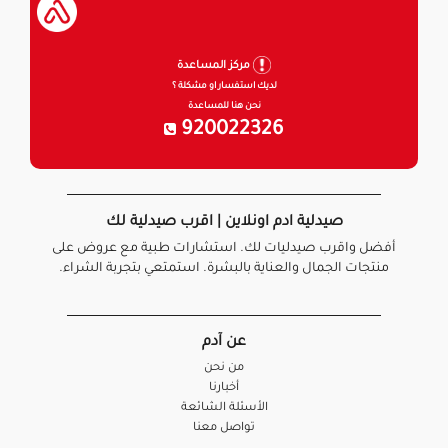
مركز المساعدة
لديك استفسار او مشكلة ؟
نحن هنا للمساعدة
920022326
صيدلية ادم اونلاين | اقرب صيدلية لك
أفضل واقرب صيدليات لك. استشارات طبية مع عروض على
منتجات الجمال والعناية بالبشرة. استمتعي بتجربة الشراء.
عن آدم
من نحن
أخبارنا
الأسئلة الشائعة
تواصل معنا