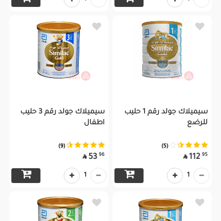
سيميلاك جولد رقم 1 حليب
سيميلاك جولد رقم 3 حليب
للرضع
اطفال
(9)
(5)
96
95
53
112


1
1