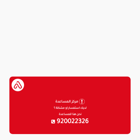
مركز المساعدة
لديك استفسار او مشكلة ؟
نحن هنا للمساعدة
920022326