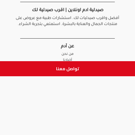
صيدلية ادم اونلاين | اقرب صيدلية لك
أفضل واقرب صيدليات لك. استشارات طبية مع عروض على
منتجات الجمال والعناية بالبشرة. استمتعي بتجربة الشراء.
عن آدم
من نحن
أخبارنا
الأسئلة الشائعة
تواصل معنا
تواصل معنا
السياسات
سياسة الخصوصية
الشروط و الأحكام
سياسة الإرجاع و الاستبدال
روابط هامة
أنضم للفريق