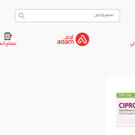
آلي
نصائح آدم