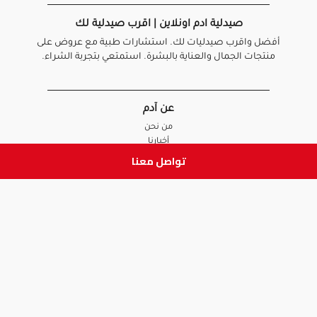
صيدلية ادم اونلاين | اقرب صيدلية لك
أفضل واقرب صيدليات لك. استشارات طبية مع عروض على
منتجات الجمال والعناية بالبشرة. استمتعي بتجربة الشراء.
عن آدم
من نحن
أخبارنا
الأسئلة الشائعة
تواصل معنا
تواصل معنا
السياسات
سياسة الخصوصية
الشروط و الأحكام
سياسة الإرجاع و الاستبدال
روابط هامة
أنضم للفريق