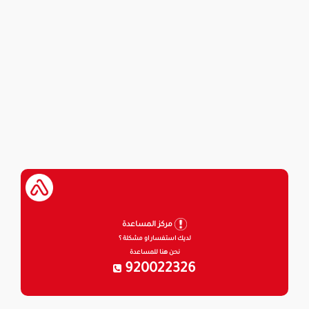
مركز المساعدة
لديك استفسار او مشكلة ؟
نحن هنا للمساعدة
920022326