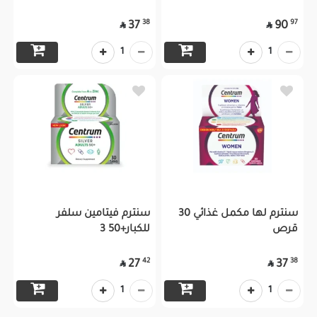
38
97
37
90


1
1
سنترم لها مكمل غذائي 30
سنترم فيتامين سلفر
قرص
للكبار+50 3
42
38
27
37


1
1