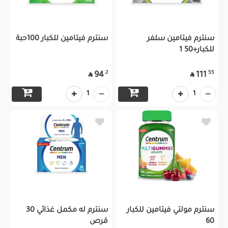
سنترم فيتامين سلفر
سنترم فيتامين للكبار 100حبة
للكبار+50 1
2
55
94
111


1
1
سنترم مولتي فيتامين للكبار
سنترم له مكمل غذائي 30
60
قرص