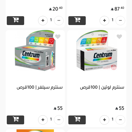
40
40
20
87


1
1
سنترم لوتين | 100قرص
سنترم سيلفر | 100قرص
55
55


1
1