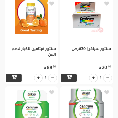
سنترم سيلفر | 30قرص
سنترم فيتامين للكبار لدعم
المن
50
40
89
20


1
1