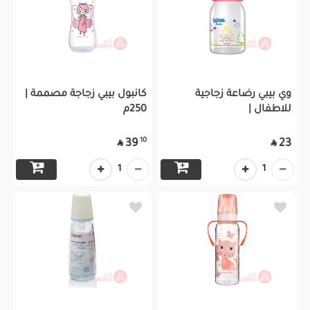
وي بيبي رضاعة زجاجية
كانبول بيبي زجاجة مصممة |
للاطفال |
250م
10
39
23


1
1