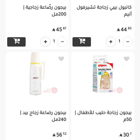
كانبول بيبي زجاجة تشيرفول
بيجون رضّاعة زجاجية |
أنيم
200مل
87
85
45
44


1
1
بيجون زجاجة حليب للأطفال |
بيجون رضاعة زجاج بيد |
50م
240مل
52
7
56
30

