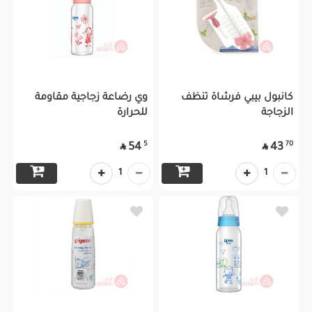
كانبول بيبي فرشاة تنظف
وي رضاعة زجاجية مقاومة
الزجاجة
للحرارة
5
70
54
43


1
1