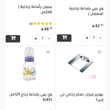
بيجون رضّاعة زجاجية |
وي بيبي رضاعة زجاجية
240مل
للاطفال |
(1)
55
42

33
48

1
1
بيورير ميزان حمام زجاجي جي
وي بيبي رضاعه زجاج 125مل
إس1
851(8