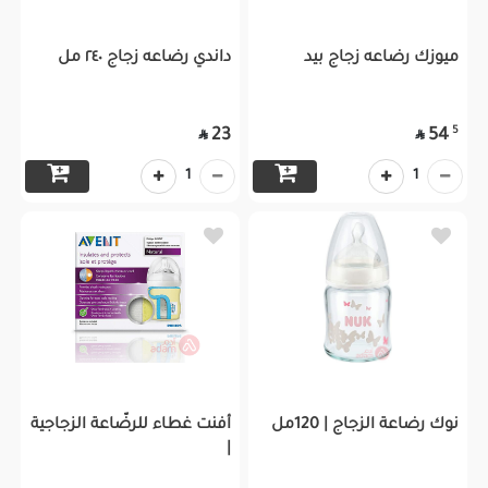
ميوزك رضاعه زجاج بيد
داندي رضاعه زجاج ٢٤٠ مل
5
23
54


1
1
نوك رضاعة الزجاج | 120مل
أفنت غطاء للرضّاعة الزجاجية
|