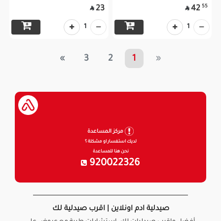
55
23
42


1
1
»
3
2
1
«
مركز المساعدة
لديك استفسار او مشكلة ؟
نحن هنا للمساعدة
920022326
صيدلية ادم اونلاين | اقرب صيدلية لك