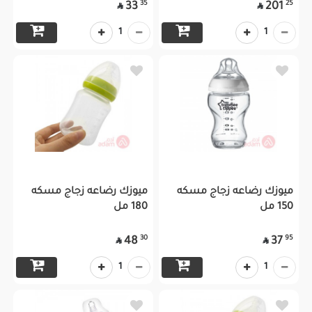
35
25
33
201


1
1
ميوزك رضاعه زجاج مسكه
ميوزك رضاعه زجاج مسكه
150 مل
180 مل
30
95
48
37


1
1