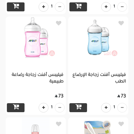
1
1
فيليبس أفنت زجاجة الإرضاع
فيليبس أفنت زجاجة رضاعة
الطب
طبيعية
73
73


1
1