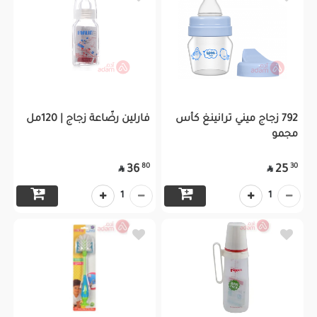
792 زجاج ميني ترانينغ كأس
فارلين رضّاعة زجاج | 120مل
مجمو
80
30
36
25


1
1