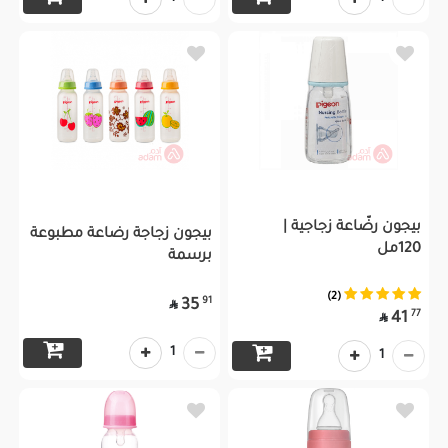
بيجون رضّاعة زجاجية |
بيجون زجاجة رضاعة مطبوعة
120مل
برسمة
(2)
91
35

77
41

1
1