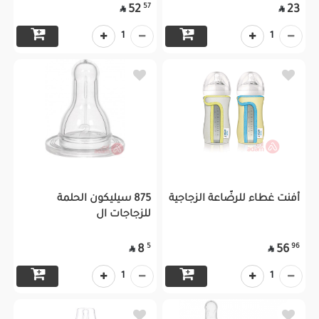
57
52
23


1
1
أفنت غطاء للرضّاعة الزجاجية
875 سيليكون الحلمة
للزجاجات ال
5
96
8
56


1
1