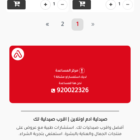
1
1
»
2
1
«
مركز المساعدة
لديك استفسار او مشكلة ؟
نحن هنا للمساعدة
920022326
صيدلية ادم اونلاين | اقرب صيدلية لك
أفضل واقرب صيدليات لك. استشارات طبية مع عروض على
منتجات الجمال والعناية بالبشرة. استمتعي بتجربة الشراء.