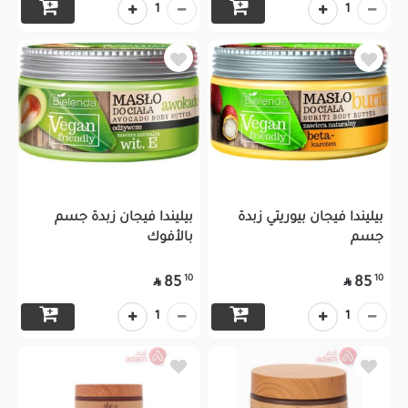
1
1
بيليندا فيجان بيوريتي زبدة
بيليندا فيجان زبدة جسم
جسم
بالأفوك
10
10
85
85


1
1