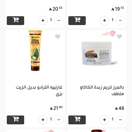
65
55
20
19


1
1
بالمرز كريم زبدة الكاكاو
غارنييه الترادو بديل الزيت
ملطف
بزي
80
21
46


1
1