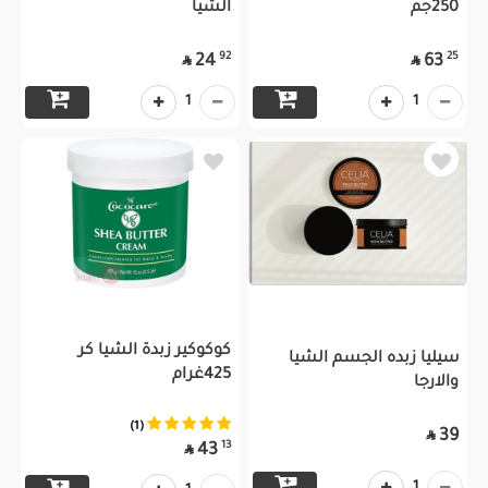
250جم
الشيا
92
25
24
63


1
1
كوكوكير زبدة الشيا كر
سيليا زبده الجسم الشيا
425غرام
والارجا
(1)
39

13
43

1