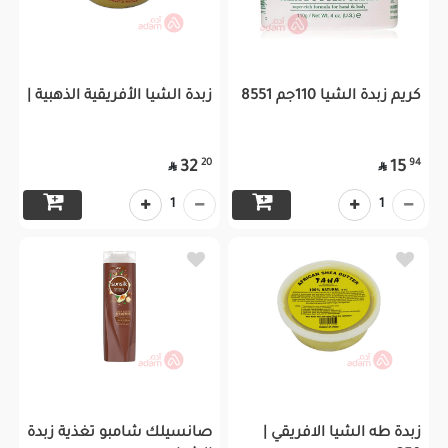
كريم زبدة الشيا 110جم 8551
زبدة الشيا الأفريقية الذهبية |
20
94
32
15


1
1
زبدة طه الشيا الافريقي |
صانسيلك شامبو تغذية زبدة