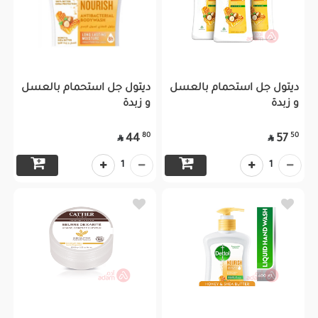
ديتول جل استحمام بالعسل
ديتول جل استحمام بالعسل
و زبدة
و زبدة
80
50
44
57


1
1