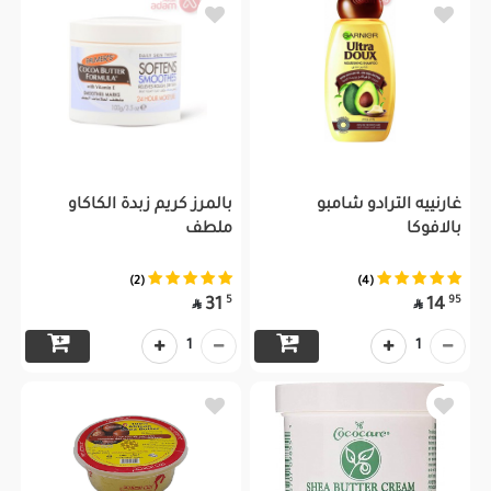
غارنييه الترادو شامبو
بالمرز كريم زبدة الكاكاو
بالافوكا
ملطف
(2)
(4)
5
95
31
14


1
1