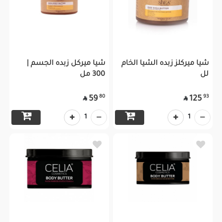
شيا ميركلز زبده الشيا الخام
شيا ميركل زبده الجسم |
لل
300 مل
80
93
59
125


1
1