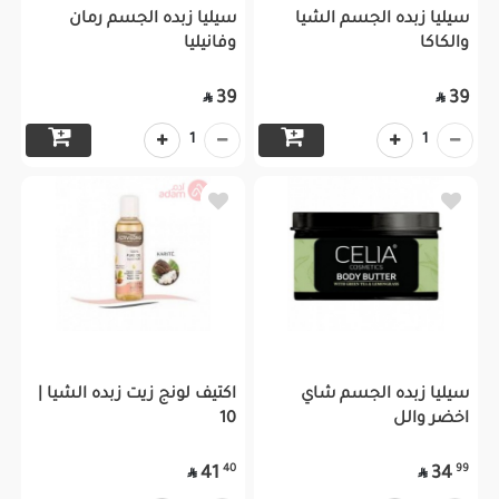
سيليا زبده الجسم الشيا
سيليا زبده الجسم رمان
والكاكا
وفانيليا
39
39


1
1
سيليا زبده الجسم شاي
اكتيف لونج زيت زبده الشيا |
اخضر والل
10
40
99
41
34

