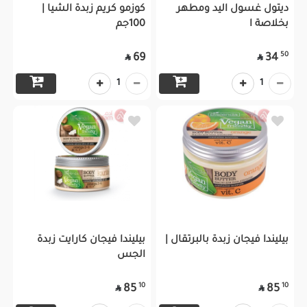
ديتول غسول اليد ومطهر
كوزمو كريم زبدة الشيا |
بخلاصة ا
100جم
50
69
34


1
1
بيليندا فيجان زبدة بالبرتقال |
بيليندا فيجان كارايت زبدة
الجس
10
10
85
85

