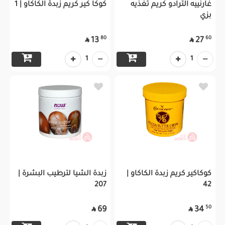
غارنييه الترادو كريم تغذيه
كوكا كير كريم زبدة الكاكاو | 1
بزي
80
60
13
27


1
1
كوكاكير كريم زبدة الكاكاو |
زبدة الشيا لترطيب البشرة |
207
42
50
69
34

