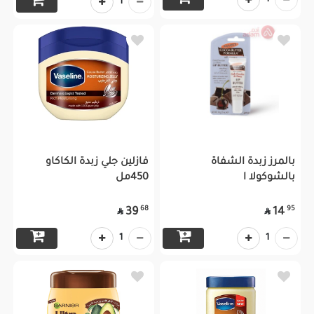
1
بالمرز زبدة الشفاة
فازلين جلي زبدة الكاكاو
بالشوكولا ا
450مل
68
95
39
14


1
1