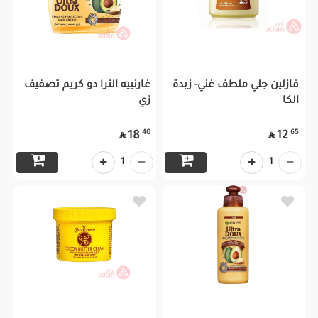
فازلين جلي ملطف غني- زبدة
غارنييه الترا دو كريم تصفيف
الكا
زي
40
65
18
12


1
1