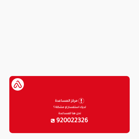
مركز المساعدة
لديك استفسار او مشكلة ؟
نحن هنا للمساعدة
920022326