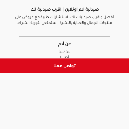
صيدلية ادم اونلاين | اقرب صيدلية لك
أفضل واقرب صيدليات لك. استشارات طبية مع عروض على
منتجات الجمال والعناية بالبشرة. استمتعي بتجربة الشراء.
عن آدم
من نحن
أخبارنا
الأسئلة الشائعة
تواصل معنا
تواصل معنا
السياسات
سياسة الخصوصية
الشروط و الأحكام
سياسة الإرجاع و الاستبدال
روابط هامة
أنضم للفريق