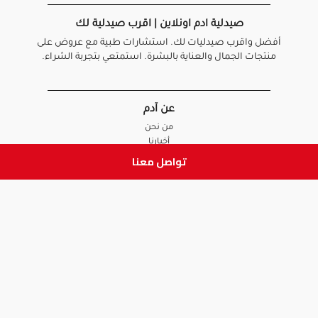
صيدلية ادم اونلاين | اقرب صيدلية لك
أفضل واقرب صيدليات لك. استشارات طبية مع عروض على
منتجات الجمال والعناية بالبشرة. استمتعي بتجربة الشراء.
عن آدم
من نحن
أخبارنا
الأسئلة الشائعة
تواصل معنا
تواصل معنا
السياسات
سياسة الخصوصية
الشروط و الأحكام
سياسة الإرجاع و الاستبدال
روابط هامة
أنضم للفريق