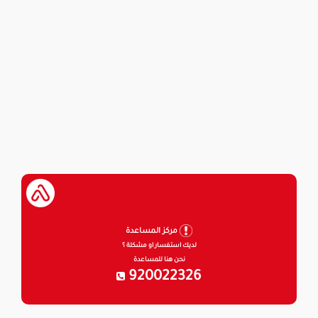
مركز المساعدة
لديك استفسار او مشكلة ؟
نحن هنا للمساعدة
920022326