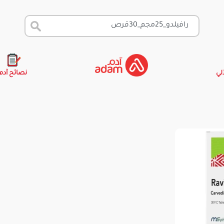
آلي
نصائح آدم