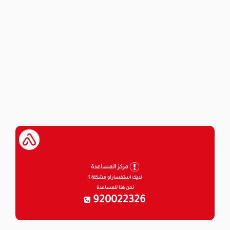
مركز المساعدة
لديك استفسار او مشكلة ؟
نحن هنا للمساعدة
920022326