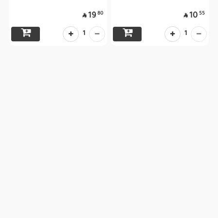
80
55
19
10


1
1