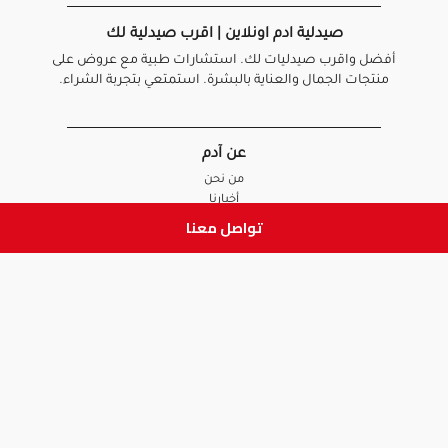
صيدلية ادم اونلاين | اقرب صيدلية لك
أفضل واقرب صيدليات لك. استشارات طبية مع عروض على
منتجات الجمال والعناية بالبشرة. استمتعي بتجربة الشراء.
عن آدم
من نحن
أخبارنا
الأسئلة الشائعة
تواصل معنا
تواصل معنا
السياسات
سياسة الخصوصية
الشروط و الأحكام
سياسة الإرجاع و الاستبدال
روابط هامة
أنضم للفريق