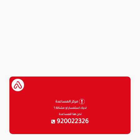
مركز المساعدة
لديك استفسار او مشكلة ؟
نحن هنا للمساعدة
920022326