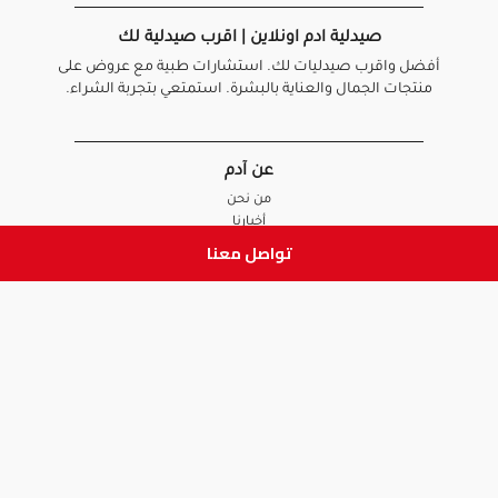
صيدلية ادم اونلاين | اقرب صيدلية لك
أفضل واقرب صيدليات لك. استشارات طبية مع عروض على
منتجات الجمال والعناية بالبشرة. استمتعي بتجربة الشراء.
عن آدم
من نحن
أخبارنا
الأسئلة الشائعة
تواصل معنا
تواصل معنا
السياسات
سياسة الخصوصية
الشروط و الأحكام
سياسة الإرجاع و الاستبدال
روابط هامة
أنضم للفريق