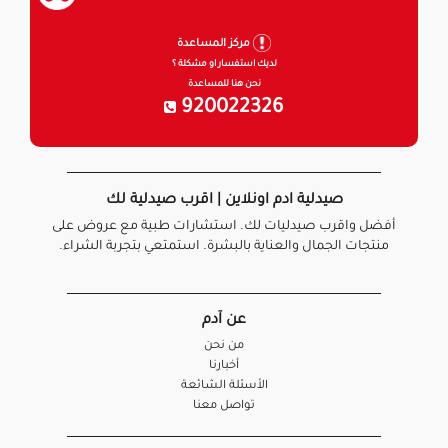
مركز المساعدة
لديك استفسار او مشكلة ؟
نحن هنا للمساعدة
920022326
صيدلية ادم اونلاين | اقرب صيدلية لك
أفضل واقرب صيدليات لك. استشارات طبية مع عروض على
منتجات الجمال والعناية بالبشرة. استمتعي بتجربة الشراء.
عن آدم
من نحن
أخبارنا
الأسئلة الشائعة
تواصل معنا