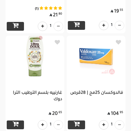
(1)
55
19

80
21

1
1
فالدوكسان 25مج | 28قرص
غارنييه بلسم الترطيب الترا
دوك
65
95
20
104


1
1