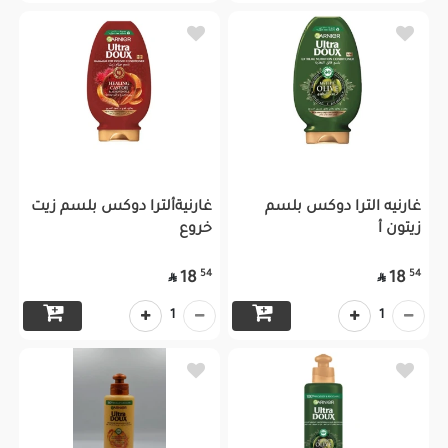
غارنيه الترا دوكس بلسم
غارنيةألترا دوكس بلسم زيت
زيتون أ
خروع
54
54
18
18


1
1