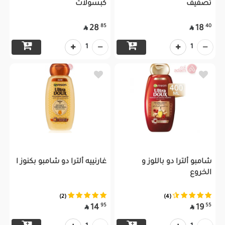
تصفيف
كبسولات
85
40
28
18


1
1
شامبو ألترا دو باللوز و
غارنييه ألترا دو شامبو بكنوز ا
الخروع
(2)
(4)
95
55
14
19

