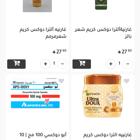
غارنيةألترا دوكس كريم شعر
غارنيه ألترا دوكس كريم
بالز
شعرمرمم
60
60
27
27


1
1
غارنييه الترا دوكس كريم
أبو دوكسي 100 مج | 10