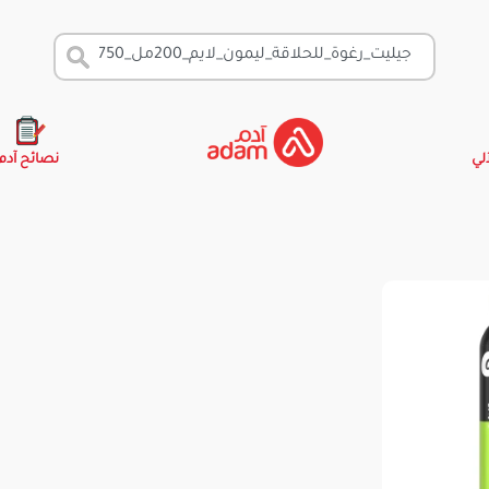
آلي
نصائح آدم