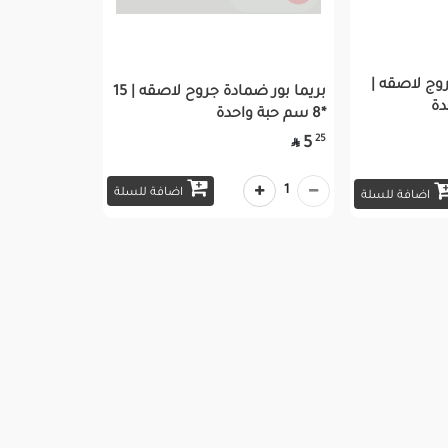
وج لاصقه |
بريما بور ضمادة جروح لاصقه | 15
*8 سم حبة واحدة
25
5

1
اضافة للسلة
اضافة للسلة