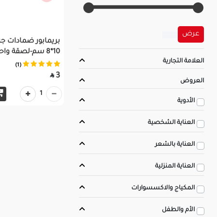
عرض
بريمابور ضمادات جر
10*8 سم-لصقة واحدة
العلامة التجارية
(1)
3

العروض
1
الأدوية
العناية الشخصية
العناية بالشعر
العناية المنزلية
المكياج والاكسسوارات
الأم والطفل