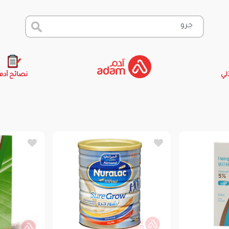
آلي
نصائح آدم