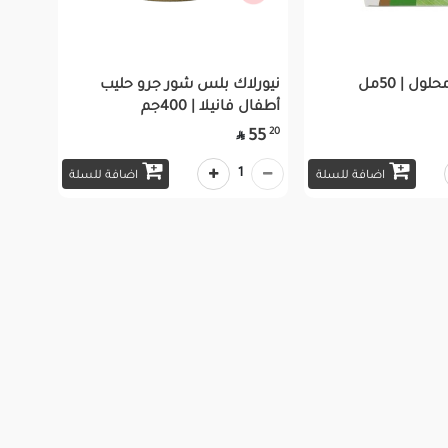
نيورلاك بلس شور جرو حليب
أطفال فانيلا | 400جم
20
55

1
اضافة للسلة
اضافة للسلة