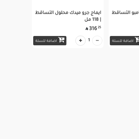
مبو التساقط
ايماج جرو ميدك محلول التساقط
| 118 مل
25
316

1
اضافة للسلة
اضافة للسلة