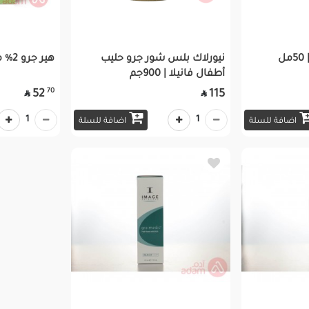
نيورلاك بلس شور جرو حليب
هير جرو 2% محلول | 50مل
أطفال فانيلا | 900جم
70
52
115


1
1
اضافة للسلة
اضافة للسلة