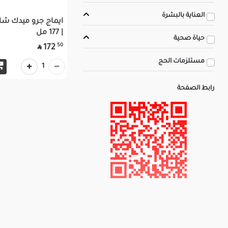
العناية بالبشرة
ايماج جرو ميدك شا
| 177 مل
حياة صحية
50
172

مستلزمات الحج
1
رابط الصفحة