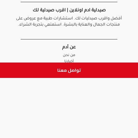
صيدلية ادم اونلاين | اقرب صيدلية لك
أفضل واقرب صيدليات لك. استشارات طبية مع عروض على
منتجات الجمال والعناية بالبشرة. استمتعي بتجربة الشراء.
عن آدم
من نحن
أخبارنا
الأسئلة الشائعة
تواصل معنا
تواصل معنا
السياسات
سياسة الخصوصية
الشروط و الأحكام
سياسة الإرجاع و الاستبدال
روابط هامة
أنضم للفريق