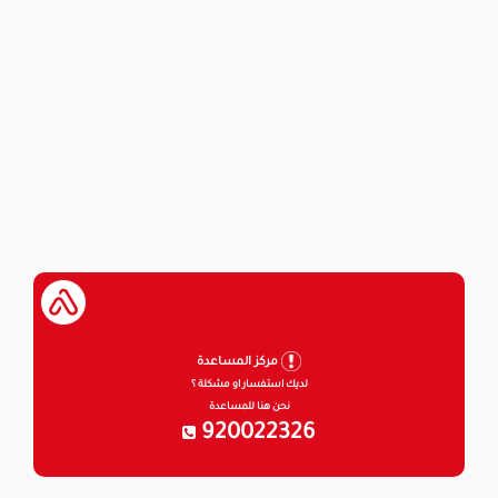
مركز المساعدة
لديك استفسار او مشكلة ؟
نحن هنا للمساعدة
920022326