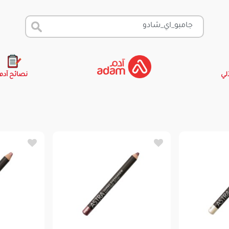
آلي
نصائح آدم