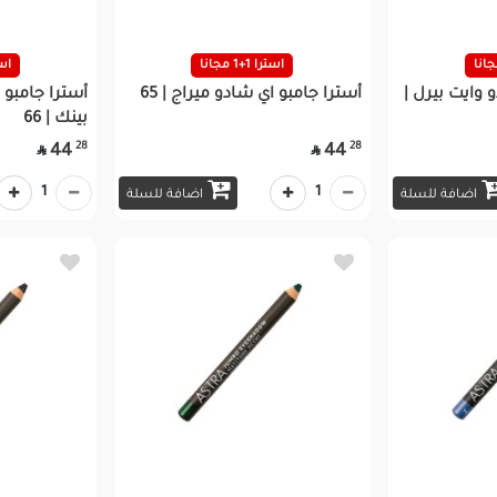
استرا 1+1 مجانا
استرا
 وايت بيرل |
أسترا جامبو اي شادو ميراج | 65
أسترا جامبو 
بينك | 66
28
28
44
44


1
1
اضافة للسلة
اضافة للسلة