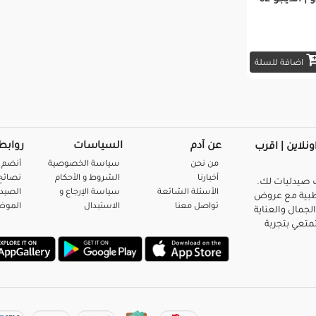
 انديجو 62
اضافة للسلة
عن آدم
السياسات
روابط
ونلاين | اقرب
من نحن
سياسة الخصوصية
أنضم 
أخبارنا
الشروط و الأحكام
نصائح 
صيدليات لك.
الأسئلة الشائعة
سياسة الإرجاع و
الصيد
بية مع عروض
تواصل معنا
الاستبدال
المو
لجمال والعناية
متعي بتجربة