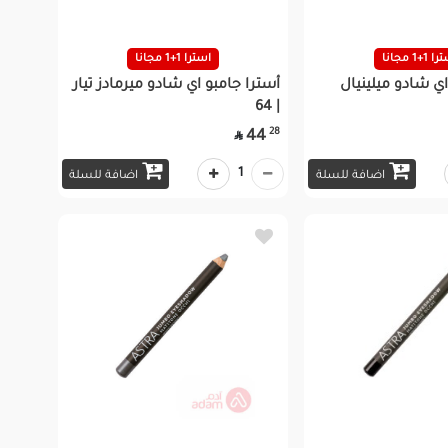
 1+1 مجانا
استرا 1+1 مجانا
اي شادو ميلينيال
أسترا جامبو اي شادو ميرمادز تيار
| 64
28
44

1
اضافة للسلة
اضافة للسلة