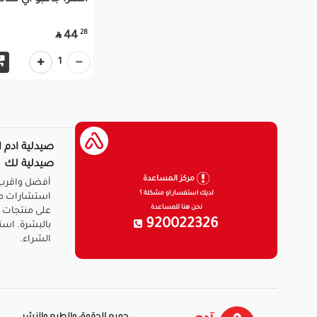
استرا جامبو اي شادو |
28
44

1
صيدلية ادم ا
صيدلية لك
مركز المساعدة
أفضل واقرب 
لديك استفسار او مشكلة ؟
استشارات ط
نحن هنا للمساعدة
على منتجات ا
920022326
بالبشرة. است
الشراء.