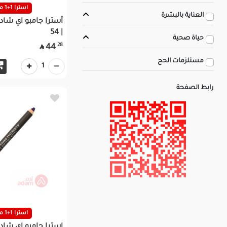
استرا 1+1 مجانا
العناية بالبشرة
أسترا جامبو اي شادو 
| 54
حياة صحية
28
44

مستلزمات الحج
1
رابط الصفحة
استرا 1+1 مجانا