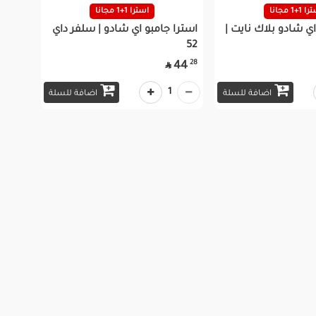
 1+1 مجانا
استرا 1+1 مجانا
اي شادو بلاك نايت |
استرا جامبو اي شادو | سلفر داي
52
28
44

1
اضافة للسلة
اضافة للسلة