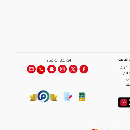
 هامة
ابق على تواصل
للفريق
آدم
لي
ظف