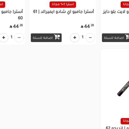
استرا 1+1 مجانا
استرا
لايت بلو دايز
أسترا جامبو اي شادو ايميرالد | 61
أسترا جامبو 
60
28
28
44
44


1
1
اضافة للسلة
اضافة للسلة