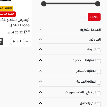
اونلاين ف
خصم مباشر 35
عرض
تر
وقوة 400مل
العلامة التجارية
11
17

26.32
ر.س
العروض
1
الأدوية
العناية الشخصية
العناية بالشعر
العناية المنزلية
المكياج والاكسسوارات
الأم والطفل