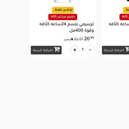
قط
اونلاين فقط
%
خصم مباشر 35%
سيمي شامبو 24ساعه كثافه
ترسيمي بلسم 24ساعه كثافه
وقوة 400مل
85
20

32.07
ر.س
1
اضافة للسلة
اضافة للسلة