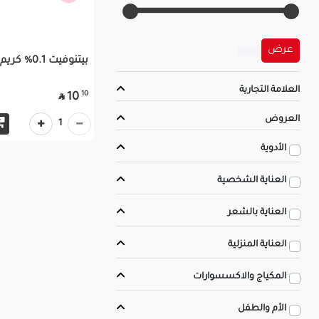
عرض
بيتنوفيت 0.1% كريم | 30جم
العلامة التجارية
10
10

العروض
1
الأدوية
العناية الشخصية
العناية بالشعر
العناية المنزلية
المكياج والاكسسوارات
الأم والطفل