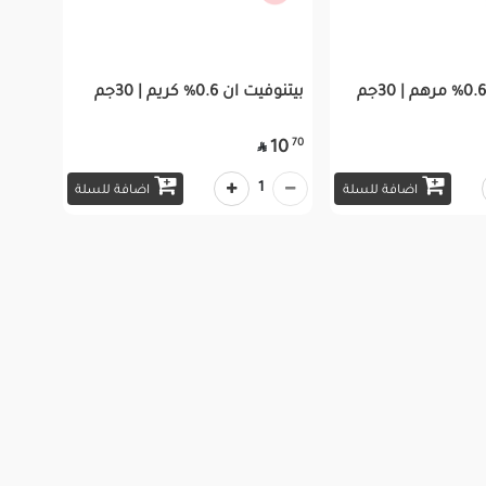
بيتنوفيت ان 0.6% كريم | 30جم
70
10

1
اضافة للسلة
اضافة للسلة