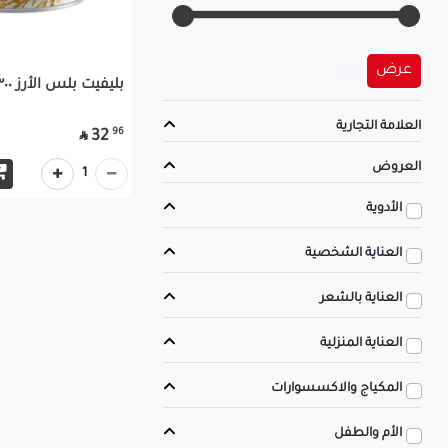
عرض
بليفيت بلس الأرز ٣٠٠ جرام
العلامة التجارية
96
32

العروض
1
الأدوية
العناية الشخصية
العناية بالشعر
العناية المنزلية
المكياج والاكسسوارات
الأم والطفل